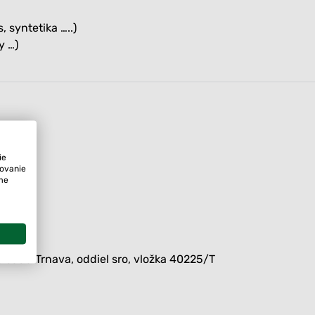
 syntetika …..)
y …)
ie
tovanie
ame
 súdu Trnava, oddiel sro, vložka 40225/T