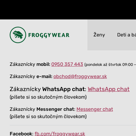
Ženy
Deti a b
Novinky
Novinky
Zákaznícky
mobil:
0950 357 443
(pondelok až štvrtok 09:00 
Letné ZĽAVY pre
Letné ZĽAVY pre
celú Rodinu
celú Rodinu
Zákaznícky
e-mail:
obchod@froggywear.sk
Novinky Jar - Leto
Novinky Jar - Leto
Zákaznícky
WhatsApp chat
:
WhatsApp chat
Všetko
Všetko
(píšete si so skutočným človekom)
Zákaznícky
Messenger chat
:
Messenger
chat
(píšete si so skutočným človekom)
Facebook
:
fb.com/froggywear.sk