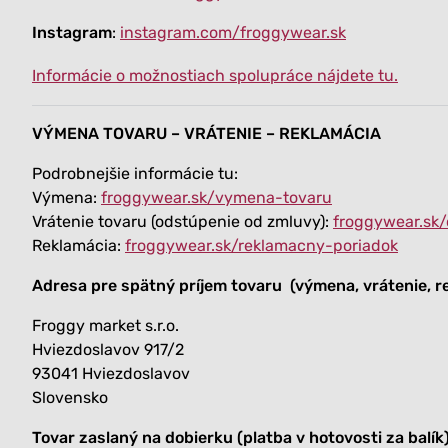
Instagram
:
instagram.com/froggywear.sk
Informácie o možnostiach spolupráce nájdete tu.
VÝMENA TOVARU – VRÁTENIE – REKLAMÁCIA
Podrobnejšie informácie tu:
Výmena:
froggywear.sk/vymena-tovaru
Vrátenie tovaru (odstúpenie od zmluvy):
froggywear.sk
Reklamácia:
froggywear.sk/reklamacny-poriadok
Adresa pre spätný príjem tovaru (výmena, vrátenie, r
Froggy market s.r.o.
Hviezdoslavov 917/2
93041 Hviezdoslavov
Slovensko
Tovar zaslaný na dobierku (platba v hotovosti za balí