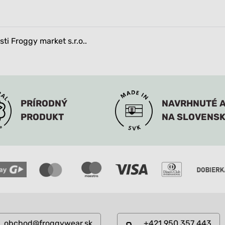
i Froggy market s.r.o..
PRÍRODNÝ
NAVRHNUTÉ A
PRODUKT
NA SLOVENS
obchod@froggywear.sk
+421 950 357 443