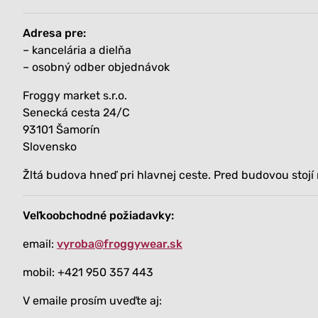
Adresa pre:
– kancelária a dielňa
– osobný odber objednávok
Froggy market s.r.o.
Senecká cesta 24/C
93101 Šamorín
Slovensko
Žltá budova hneď pri hlavnej ceste. Pred budovou stoj
Veľkoobchodné požiadavky:
email:
vyroba
@froggywear.sk
mobil: +421 950 357 443
V emaile prosím uveďte aj: