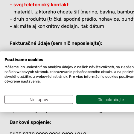
– svoj telefonický kontakt
– materiál, z ktorého chcete šiť (merino, bavlna, bambus,
– druh produktu (tričká, spodné prádlo, nohavice, bund
– ak máte aj konkrétny dedlajn, tak dátum
Fakturačné údaje (sem nič neposielajte):
Froggy market s.r.o.
Používame cookies
Hviezdoslavov 917/2
Môžeme ich umiestniť na analýzu údajov o našich návštevníkoch, na zlepšen
93041 Hviezdoslavov
našich webových stránok, zobrazovanie prispôsobeného obsahu a na posky
Slovensko
skvelého zážitku z webových stránok. Pre viac informácií o cookies použív
otvorené nastavenia.
IČO: 50346351
DIČ: 2120282967
Nie, uprav
Ok, pokračujte
IČ DPH/VAT ID: SK2120282967
Spoločnosť je zapísaná v Obchodnom registri okresného
Bankové spojenie: