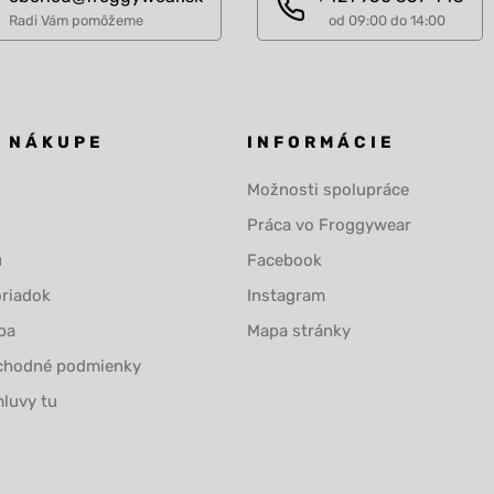
Radi Vám pomôžeme
od 09:00 do 14:00
O NÁKUPE
INFORMÁCIE
Možnosti spolupráce
Práca vo Froggywear
u
Facebook
riadok
Instagram
ba
Mapa stránky
chodné podmienky
luvy tu