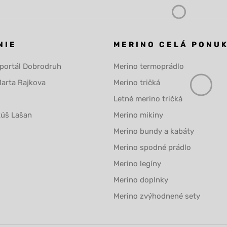
NIE
MERINO CELÁ PONU
 portál Dobrodruh
Merino termoprádlo
Marta Rajkova
Merino tričká
Letné merino tričká
túš Lašan
Merino mikiny
Merino bundy a kabáty
Merino spodné prádlo
Merino legíny
Merino doplnky
Merino zvýhodnené sety