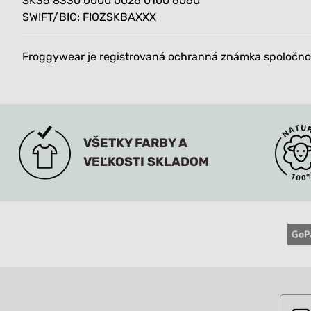
SK35 8330 0000 0026 0100 6060
SWIFT/BIC: FIOZSKBAXXX
Froggywear je registrovaná ochranná známka spoločnost
VŠETKY FARBY A
VEĽKOSTI SKLADOM