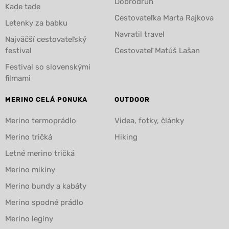
Dobrodruh
Kade tade
Cestovateľka Marta Rajkova
Letenky za babku
Navratil travel
Najväčší cestovateľský
festival
Cestovateľ Matúš Lašan
Festival so slovenskými
filmami
MERINO CELÁ PONUKA
OUTDOOR
Merino termoprádlo
Videa, fotky, články
Merino tričká
Hiking
Letné merino tričká
Merino mikiny
Merino bundy a kabáty
Merino spodné prádlo
Merino legíny