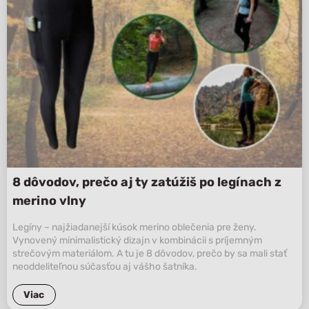
8 dôvodov, prečo aj ty zatúžiš po legínach z
merino vlny
Legíny – najžiadanejší kúsok merino oblečenia pre ženy.
Vynovený minimalistický dizajn v kombinácii s príjemným
strečovým materiálom. A tu je 8 dôvodov, prečo by sa mali stať
neoddeliteľnou súčasťou aj vášho šatníka.
Viac