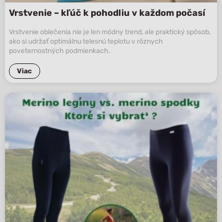
Vrstvenie – kľúč k pohodliu v každom počasí
Vrstvenie oblečenia nie je len módny trend, ale praktický spôsob,
ako si udržať optimálnu telesnú teplotu v rôznych
poveternostných podmienkach.
Viac