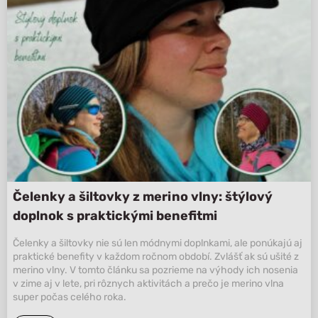
Čelenky a šiltovky z merino vlny: štýlový
doplnok s praktickými benefitmi
Čelenky a šiltovky nie sú len módnymi doplnkami, ale ponúkajú aj
praktické benefity v každom ročnom období. Zvlášť ak sú ušité z
merino vlny. V tomto článku sa pozrieme na výhody ich nosenia
v zime aj v lete, pri rôznych aktivitách a prečo je merino vlna
super počas celého roka.