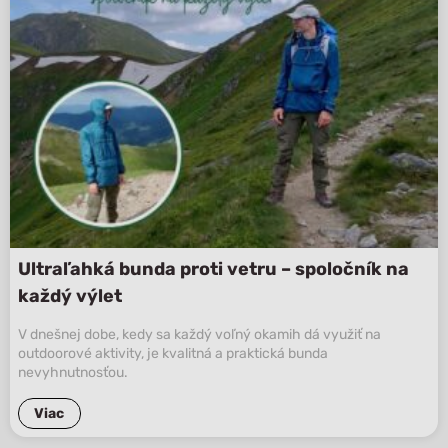
Ultraľahká bunda proti vetru – spoločník na
každý výlet
V dnešnej dobe, kedy sa každý voľný okamih dá využiť na
outdoorové aktivity, je kvalitná a praktická bunda
nevyhnutnosťou.
Viac