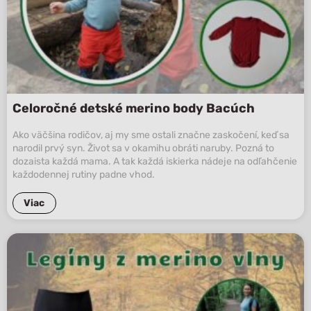
Celoročné detské merino body Bacúch
Ako väčšina rodičov, aj my sme ostali značne zaskočení, keď sa
narodil prvý syn. Život sa v okamihu obráti naruby. Pozná to
dozaista každá mama. A tak každá iskierka nádeje na odľahčenie
každodennej rutiny padne vhod.
Viac