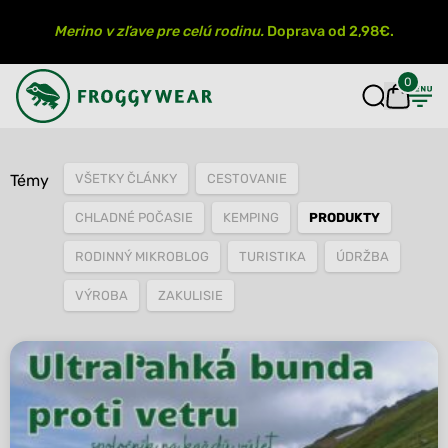
Merino v zľave pre celú rodinu.
Doprava od 2,98€.
0
Značka:
produkty
Témy
VŠETKY ČLÁNKY
CESTOVANIE
CHLADNÉ POČASIE
KEMPING
PRODUKTY
RODINNÝ MIKROBLOG
TURISTIKA
ÚDRŽBA
VÝROBA
ZAKULISIE