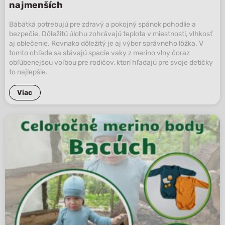
najmenších
Bábätká potrebujú pre zdravý a pokojný spánok pohodlie a
bezpečie. Dôležitú úlohu zohrávajú teplota v miestnosti, vlhkosť
aj oblečenie. Rovnako dôležitý je aj výber správneho lôžka. V
tomto ohľade sa stávajú spacie vaky z merino vlny čoraz
obľúbenejšou voľbou pre rodičov, ktorí hľadajú pre svoje detičky
to najlepšie.
Viac