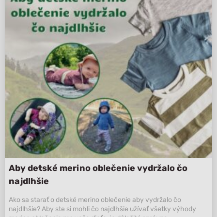
Aby detské merino oblečenie vydržalo čo
najdlhšie
Ako sa starať o detské merino oblečenie aby vydržalo čo
najdlhšie? Aby ste si mohli čo najdlhšie užívať všetky výhody