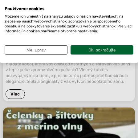
Používame cookies
Môžeme ich umiestniť na analýzu údajov o našich návštevníkoch, na
zlepšenie našich webových stránok, zobrazovanie prispôsobeného
obsahu a na poskytovanie skvelého zážitku z webových stránok. Pre viac
informácií o cookies používame otvorené nastavenia.
Nie, uprav
Ok, pokračujte
Vlnený kabát, ktorý očarí aj zahreje
Hľadáte kabát, ktorý vás odlíši od ostatných a zároveň vás udrží
v teple počas premenlivého počasia? Vlnený kabát s
nezvyčajným strihom je presne to, čo potrebujete! Kombinácia
elegancie, tepla a originality z vás vytvorí neodolateľnú ženu.
Viac