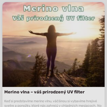
Merino vlna – váš prirodzený UV filter
Keď si predstavíme merino vlnu, väčšinou si vybavíme hrejivé
svetre a ponožky, ktoré nás zahrejú v chladných mesiacoch. No