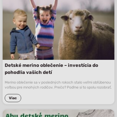
Detské merino oblečenie – investícia do
pohodlia vašich detí
Merino oblečenie sa v posledných rokoch stalo veľmi obľúbenou
voľbou pre mnohých rodičov. Prečo? Poďme si to spolu rozobrať.
Viac