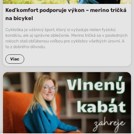
Keď komfort podporuje výkon – merino tričká
na bicykel
Cyklistika je vášnivý šport, ktorý si vyžaduje nielen fyzickú
kondíciu, ale aj správne oblečenie. Merino tričká sa v posledných
rokoch stali obľúbenou voľbou pre cyklistov všetkých úrovní. A
to z dobrého dôvodu.
Viac