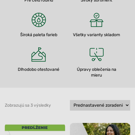
Pre celú rodinu
Široký sortiment
Široká paleta farieb
Všetky varianty skladom
Dlhodobo otestované
Úpravy oblečenia na
mieru
Zobrazujú sa 3 výsledky