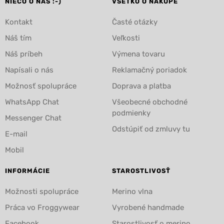
NIEČO O NÁS :-)
VŠETKO O NÁKUPE
Kontakt
Časté otázky
Náš tím
Veľkosti
Náš príbeh
Výmena tovaru
Napísali o nás
Reklamačný poriadok
Možnosť spolupráce
Doprava a platba
WhatsApp Chat
Všeobecné obchodné
podmienky
Messenger Chat
Odstúpiť od zmluvy tu
E-mail
Mobil
INFORMÁCIE
STAROSTLIVOSŤ
Možnosti spolupráce
Merino vlna
Práca vo Froggywear
Vyrobené handmade
Facebook
Starostlivosť o merino