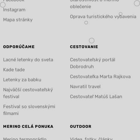
oblečenie
Instagram
Oprava turistického vybavenia
Mapa stránky
ODPORÚČAME
CESTOVANIE
Lacné letenky do sveta
Cestovateľský portál
Dobrodruh
Kade tade
Cestovateľka Marta Rajkova
Letenky za babku
Navratil travel
Najväčší cestovateľský
festival
Cestovateľ Matúš Lašan
Festival so slovenskými
filmami
MERINO CELÁ PONUKA
OUTDOOR
Merino termoprádlo
Videa, fotky, články