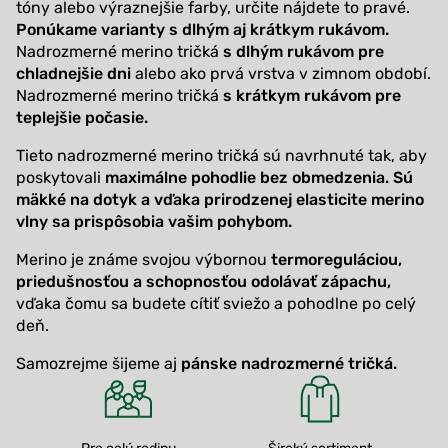
tóny alebo výraznejšie farby, určite nájdete to pravé.
Ponúkame varianty s dlhým aj krátkym rukávom.
Nadrozmerné
merino tričká
s dlhým rukávom pre
chladnejšie dni
alebo ako prvá vrstva v zimnom období.
Nadrozmerné
merino tričká
s krátkym rukávom pre
teplejšie počasie.
Tieto nadrozmerné merino tričká sú navrhnuté tak, aby
poskytovali
maximálne pohodlie bez obmedzenia.
Sú
mäkké na dotyk a vďaka prirodzenej elasticite merino
vlny sa prispôsobia vašim pohybom.
Merino je známe svojou výbornou
termoreguláciou,
priedušnosťou a schopnosťou odolávať zápachu,
vďaka čomu sa budete cítiť sviežo a pohodlne po celý
deň.
Samozrejme šijeme aj
pánske nadrozmerné tričká
.