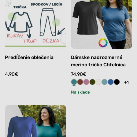
Predĺženie oblečenia
Dámske nadrozmerné
merino tričko Chtelnica
4.90
€
74.90
€
+1
Na sklade