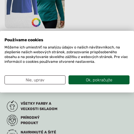
Dámske nadrozmerné
Používame cookies
merino tričko Choča
Môžeme ich umiestniť na analýzu údajov o našich návštevníkoch, na
zlepšenie našich webových stránok, zobrazovanie prispôsobeného
79.90
€
obsahu a na poskytovanie skvelého zážitku z webových stránok. Pre viac
+1
informácií o cookies používame otvorené nastavenia.
Na sklade
Nie, uprav
Ok, pokračujte
VŠETKY FARBY A
VEĽKOSTI SKLADOM
PRÍRODNÝ
PRODUKT
NAVRHNUTÉ A ŠITÉ