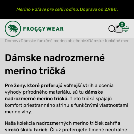
Merino v zľave pre celú rodinu.
Doprava od 2,98€.
0
Domov
>
Dámske funkčné merino oblečenie
>
Dámske funkčné merino 
Dámske nadrozmerné
merino tričká
Pre ženy, ktoré preferujú voľnejší strih
a ocenia
výhody prírodného materiálu, sú tu
dámske
nadrozmerné merino tričká.
Tieto tričká spájajú
komfort priestranného strihu s funkčnými vlastnosťami
merino vlny.
Naša kolekcia nadrozmerných merino tričiek zahŕňa
širokú škálu farieb
. Či už preferujete tlmené neutrálne