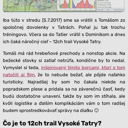
Iba túto v stredu (5.7.2017) sme sa vrátili s Tomášom zo
spoločnej dovolenky v Tatrách. Poňal ju tak trochu
tréningovo. Včera sa do Tatier vrátil s Dominikom a dnes
ich čaká náročný cieľ – 12ch trail Vysoké Tatry.
Tomáš má rád hrebeňové prechody a nonstop akcie. Na
bežecké stovky si zatiaľ netrúfa, kondične by to nedal.
Vymyslel si teda,
inšpirovaný tímito borcami, ktorí o tom
natočili aj film
, že to nebude bežať, ale pôjde naľahko
turisticky. Najradšej by som ho čakala niekde na
popradskom plese a pridala sa na záverečnú časť, kedy
budú dostatočne unavení, takže by som im stíhala, ale
kvôli logistike a ďalším komplikáciám vám o tom radšej
budem sprostredkovávať správy na diaľku 🙂
Čo je to 12ch trail Vysoké Tatry?