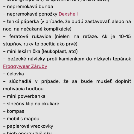
– nepremokavá bunda
– nepremokavé ponožky
Dexshell
– tenká páperka (v prípade, že budú zastavovať, alebo na
noc, na nečakané komplikácie)
– feratové rukavice (nielen na reťaze. Ak je 10-15
stupňov, ruky to pocítia ako prvé)
– mini lekárnička (leukoplast, atď)
– bežecké návleky proti kamienkom do nízkych topánok
Froggywear Záruby
– čelovka
– slúchadlá v prípade, že sa bude musieť doplniť
motivácia hudbou
– mini powerbanka
– slnečný klip na okuliare
– kompas
– mobil s mapou
– papierové vreckovky
– high energy tyčinky