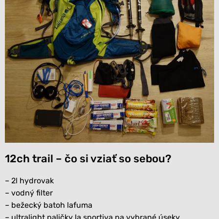
12ch trail – čo si vziať so sebou?
– 2l hydrovak
– vodný filter
– bežecký batoh lafuma
– ultralight paličky la sportiva na vybrané úseky