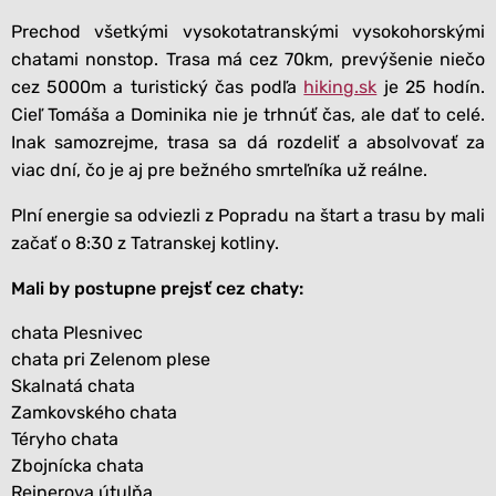
Prechod všetkými vysokotatranskými vysokohorskými
chatami nonstop. Trasa má cez 70km, prevýšenie niečo
cez 5000m a turistický čas podľa
hiking.sk
je 25 hodín.
Cieľ Tomáša a Dominika nie je trhnúť čas, ale dať to celé.
Inak samozrejme, trasa sa dá rozdeliť a absolvovať za
viac dní, čo je aj pre bežného smrteľníka už reálne.
Plní energie sa odviezli z Popradu na štart a trasu by mali
začať o 8:30 z Tatranskej kotliny.
Mali by postupne prejsť cez chaty:
chata Plesnivec
chata pri Zelenom plese
Skalnatá chata
Zamkovského chata
Téryho chata
Zbojnícka chata
Reinerova útulňa