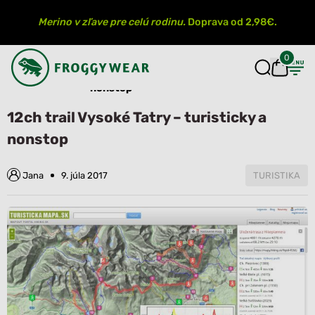
Merino v zľave pre celú rodinu.
Doprava od 2,98€.
0
12ch trail Vysoké Tatry – turisticky a
Úvod
Blog
nonstop
12ch trail Vysoké Tatry – turisticky a
nonstop
Jana
9. júla 2017
TURISTIKA