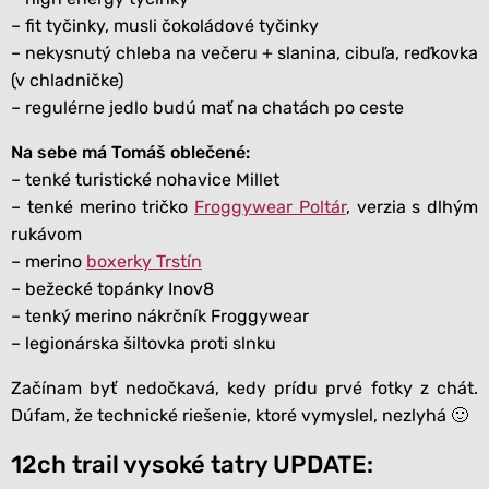
– fit tyčinky, musli čokoládové tyčinky
– nekysnutý chleba na večeru + slanina, cibuľa, reďkovka
(v chladničke)
– regulérne jedlo budú mať na chatách po ceste
Na sebe má Tomáš oblečené:
– tenké turistické nohavice Millet
– tenké merino tričko
Froggywear Poltár
, verzia s dlhým
rukávom
– merino
boxerky Trstín
– bežecké topánky Inov8
– tenký merino nákrčník Froggywear
– legionárska šiltovka proti slnku
Začínam byť nedočkavá, kedy prídu prvé fotky z chát.
Dúfam, že technické riešenie, ktoré vymyslel, nezlyhá 🙂
12ch trail vysoké tatry UPDATE: