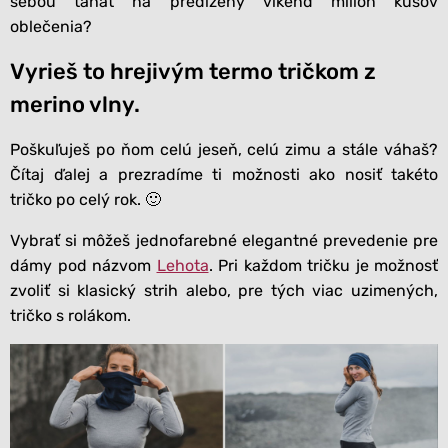
sebou ťahať na predĺžený víkend milión kusov
oblečenia?
Vyrieš to hrejivým termo tričkom z
merino vlny.
Poškuľuješ po ňom celú jeseň, celú zimu a stále váhaš?
Čítaj ďalej a prezradíme ti možnosti ako nosiť takéto
tričko po celý rok. 🙂
Vybrať si môžeš jednofarebné elegantné prevedenie pre
dámy pod názvom
Lehota
. Pri každom tričku je možnosť
zvoliť si klasický strih alebo, pre tých viac uzimených,
tričko s rolákom.