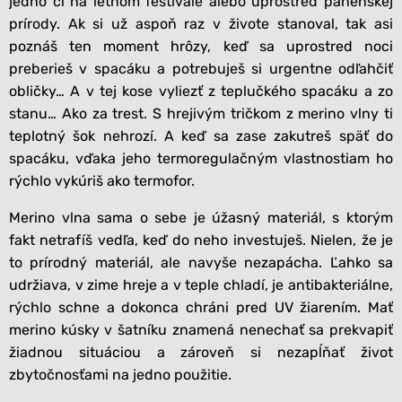
jedno či na letnom festivale alebo uprostred panenskej
prírody. Ak si už aspoň raz v živote stanoval, tak asi
poznáš ten moment hrôzy, keď sa uprostred noci
preberieš v spacáku a potrebuješ si urgentne odľahčiť
obličky… A v tej kose vyliezť z teplučkého spacáku a zo
stanu… Ako za trest. S hrejivým tričkom z merino vlny ti
teplotný šok nehrozí. A keď sa zase zakutreš späť do
spacáku, vďaka jeho termoregulačným vlastnostiam ho
rýchlo vykúriš ako termofor.
Merino vlna sama o sebe je úžasný materiál, s ktorým
fakt netrafíš vedľa, keď do neho investuješ. Nielen, že je
to prírodný materiál, ale navyše nezapácha. Ľahko sa
udržiava, v zime hreje a v teple chladí, je antibakteriálne,
rýchlo schne a dokonca chráni pred UV žiarením. Mať
merino kúsky v šatníku znamená nenechať sa prekvapiť
žiadnou situáciou a zároveň si nezapĺňať život
zbytočnosťami na jedno použitie.