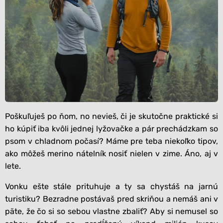
Poškuľuješ po ňom, no nevieš, či je skutočne praktické si
ho kúpiť iba kvôli jednej lyžovačke a pár prechádzkam so
psom v chladnom počasí? Máme pre teba niekoľko tipov,
ako môžeš merino nátelník nosiť nielen v zime. Áno, aj v
lete.
Vonku ešte stále prituhuje a ty sa chystáš na jarnú
turistiku? Bezradne postávaš pred skriňou a nemáš ani v
päte, že čo si so sebou vlastne zbaliť? Aby si nemusel so