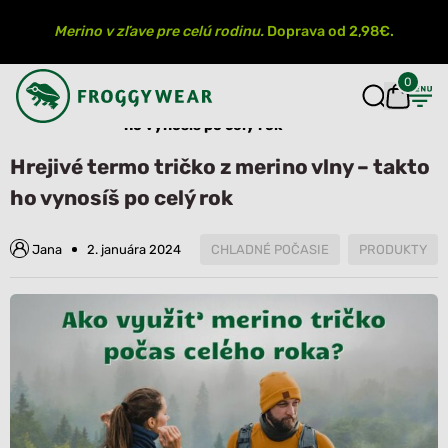
Merino v zľave pre celú rodinu.
Doprava od 2,98€.
0
Hrejivé termo tričko z merino vlny – takto
Úvod
Blog
ho vynosíš po celý rok
Hrejivé termo tričko z merino vlny – takto
ho vynosíš po celý rok
Jana
2. januára 2024
CHLADNÉ POČASIE
PRODUKTY