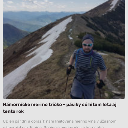
Námornícke merino tričko – pásiky sú hitom leta aj
tento rok
Už len pár dní a dorazí k nám limitovaná merino vlna v úžasnom
námorníckom dizajne. Spojenie merino vlny a horúceho