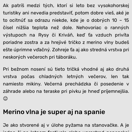
Ak patríš medzi tých, ktorí si leto bez vysokohorskej
turistiky ani nevedia predstaviť, potom dobre vieš, aké je
to ocitnúť sa odrazu niekde, kde je o dobrých 10 – 15
čísel nižšia teplota než dole. Nehovoriac o ranných
výstupoch na Rysy či Kriváň, keď ťa vzduch privíta
poriadne zostra a za hrejivé tričko z merino vlny budeš
ešte úprimne vďačný. Zohreje ťa aj ako stredná vrstva pri
neskorých večeroch pri táboráku.
Pri bežnom nosení sú tieto tričká vhodné aj ako druhá
vrstva počas chladných letných večerov, len tak
namiesto mikiny. Večerná prechádzka či posedenie v
záhrade alebo na teraske pri pivku je hneď príjemnejšia.
😉
Merino vlna je super aj na spanie
Je ako stvorené aj v úlohe pyžama na stanovačke. A je