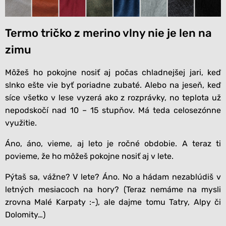
Termo tričko z merino vlny nie je len na
zimu
Môžeš ho pokojne nosiť aj počas chladnejšej jari, keď
slnko ešte vie byť poriadne zubaté. Alebo na jeseň, keď
síce všetko v lese vyzerá ako z rozprávky, no teplota už
nepodskočí nad 10 – 15 stupňov. Má teda celosezónne
využitie.
Áno, áno, vieme, aj leto je ročné obdobie. A teraz ti
povieme, že ho môžeš pokojne nosiť aj v lete.
Pýtaš sa, vážne? V lete? Áno. No a hádam nezablúdiš v
letných mesiacoch na hory? (Teraz nemáme na mysli
zrovna Malé Karpaty :-), ale dajme tomu Tatry, Alpy či
Dolomity…)