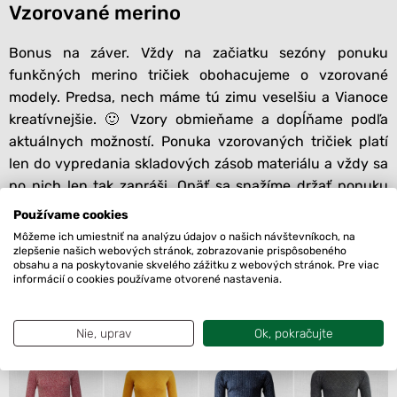
Vzorované merino
Bonus na záver. Vždy na začiatku sezóny ponuku
funkčných merino tričiek obohacujeme o vzorované
modely. Predsa, nech máme tú zimu veselšiu a Vianoce
kreatívnejšie. 🙂 Vzory obmieňame a dopĺňame podľa
aktuálnych možností. Ponuka vzorovaných tričiek platí
len do vypredania skladových zásob materiálu a vždy sa
po nich len tak zapráši. Opäť sa snažíme držať ponuku
vhodnú pre dámy aj pre pánov. Malá ukážka na obrázku.
Používame cookies
🙂
Môžeme ich umiestniť na analýzu údajov o našich návštevníkoch, na
zlepšenie našich webových stránok, zobrazovanie prispôsobeného
O doskladnení akejkoľvek farby alebo vzoru, či iných
obsahu a na poskytovanie skvelého zážitku z webových stránok. Pre viac
informácií o cookies používame otvorené nastavenia.
novinkách, pravidelne informujeme na našej
facebookovej stránke
Froggywear
. Sleduj a nič ti
neunikne. 🙂
Nie, uprav
Ok, pokračujte