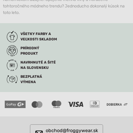
tohtoročného módneho trendu? Jednoducho dokonalý kúsok na
toto leto.
VŠETKY FARBY A
VEĽKOSTI SKLADOM
PRÍRODNÝ
PRODUKT
NAVRHNUTÉ A ŠITÉ
NA SLOVENSKU
BEZPLATNÁ
VÝMENA
obchod@froggywear.sk