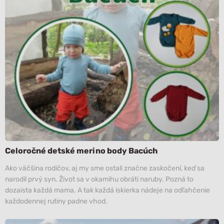
Celoročné detské merino body Bacúch
Ako väčšina rodičov, aj my sme ostali značne zaskočení, keď sa
narodil prvý syn. Život sa v okamihu obráti naruby. Pozná to
dozaista každá mama. A tak každá iskierka nádeje na odľahčenie
každodennej rutiny padne vhod.