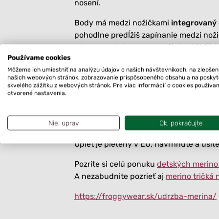
nosení.
Body má medzi nožičkami
integrovaný 
pohodlne predĺžiš zapínanie medzi nožič
plienkach. Extendor oceníš aj pri širšíc
Používame cookies
Zapínanie okolo krku je na jeden cvok, 
Môžeme ich umiestniť na analýzu údajov o našich návštevníkoch, na zlepšen
našich webových stránok, zobrazovanie prispôsobeného obsahu a na posky
obvodu okolo krku. Využiješ ho na
bežné
skvelého zážitku z webových stránok. Pre viac informácií o cookies použív
V ponuke aj body s dlhým rukávom –
B
otvorené nastavenia.
Priekrčník na body aktuálne šijeme s pre
Nie, uprav
Ok, pokračujte
Zloženie: 59% merino vlna
/
29% tencel 
Úplet je pletený v EÚ, navrhnuté a ušité
Pozrite si celú ponuku
detských merino
A nezabudnite pozrieť aj
merino tričká 
https://froggywear.sk/udrzba-merina/