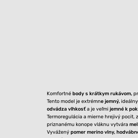
Komfortné
body s krátkym rukávom,
pr
Tento model je extrémn
e jemný,
ideálny
odvádza vlhkosť
a je veľmi
jemné k po
Termoregulácia a mierne hrejivý pocit,
priznanému konope vláknu vytvára
mel
Vyvážený
pomer merino vlny, hodvábn