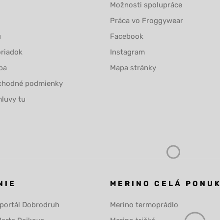
Možnosti spolupráce
Práca vo Froggywear
u
Facebook
riadok
Instagram
ba
Mapa stránky
chodné podmienky
luvy tu
NIE
MERINO CELÁ PONU
 portál Dobrodruh
Merino termoprádlo