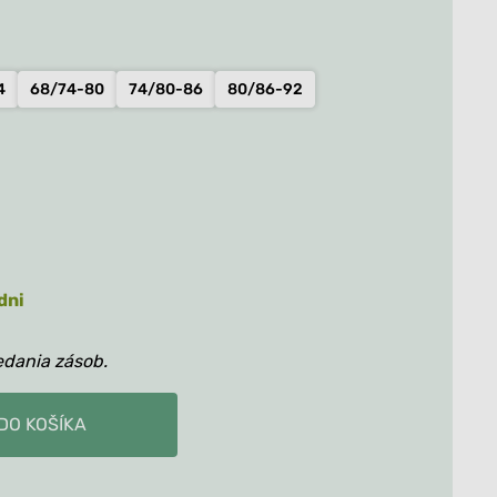
€.
26.90€.
Všetko
Všetko
4
68/74-80
74/80-86
80/86-92
dni
erino body Bzovik - detail
edania zásob.
DO KOŠÍKA