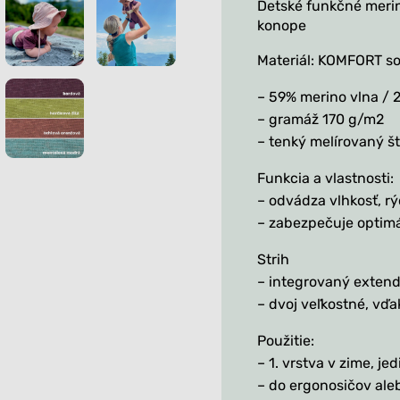
Detské funkčné merin
konope
Materiál: KOMFORT so
– 59% merino vlna / 
– gramáž 170 g/m2
– tenký melírovaný š
Funkcia a vlastnosti:
– odvádza vlhkosť, r
– zabezpečuje optimál
Strih
– integrovaný extend
– dvoj veľkostné, vďa
Použitie:
– 1. vrstva v zime, jed
– do ergonosičov ale