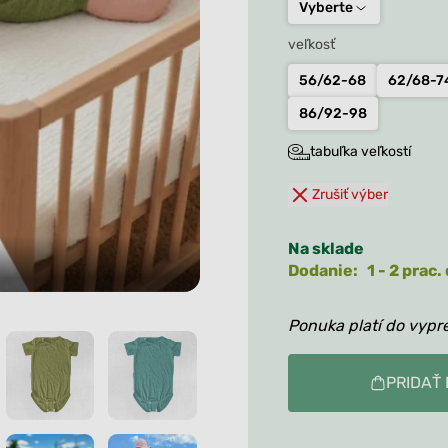
36.90
Tielka
Ležérne tričká
Vyberte
Kukly a čiapky
Roláky
Nadrozmerné tričká
Vaky na spanie a
veľkosť
Ležérne tričká
deky
Všetko
56/62-68
62/68-7
Nadrozmerné tričká
Capačky, rukavičky,
86/92-98
štucne
Všetko
tabuľka veľkostí
Všetko
Zrušiť výber
Na sklade
Dodanie: 1 - 2 prac. 
Detské m
Ponuka platí do vypr
PRIDAŤ 