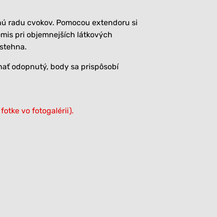
hú radu cvokov. Pomocou extendoru si
is pri objemnejších látkových
 stehna.
chať odopnutý, body sa prispôsobí
fotke vo fotogalérii).