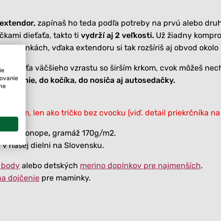
extendor,
zapínaš ho teda podľa potreby na prvú alebo dru
kami dieťaťa, takto ti
vydrží aj 2 veľkosti.
Už žiadny komprom
h stehienkách, vďaka extendoru si tak rozšíriš aj obvod okolo
ak je dieťa väčšieho vzrastu so širším krkom, cvok môžeš ne
ie
tovanie
 nosenie, do kočíka, do nosiča aj autosedačky.
ame
uchlov.
kladom, len ako tričko bez cvocku (viď. detail priekrčníka na 
/ 12% konope
,
gramáž 170g/m2.
 v našej dielni na Slovensku.
 body
alebo detských
merino doplnkov pre najmenších
.
na dojčenie
pre maminky.