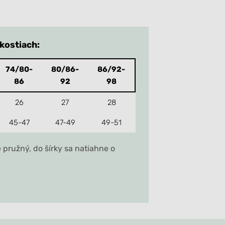
kostiach:
74/80-
80/86-
86/92-
86
92
98
26
27
28
45-47
47-49
49-51
je pružný, do šírky sa natiahne o