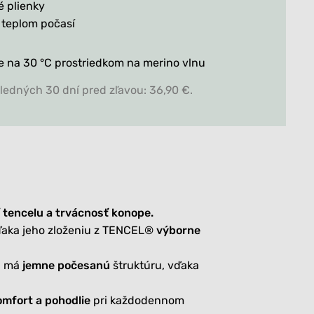
é plienky
 teplom počasí
te na 30 °C prostriedkom na merino vlnu
sledných 30 dní pred zľavou: 36,90 €.
 tencelu a trvácnosť konope.
aka jeho zloženiu z TENCEL®
výborne
l má
jemne počesanú
štruktúru, vďaka
omfort a pohodlie
pri každodennom