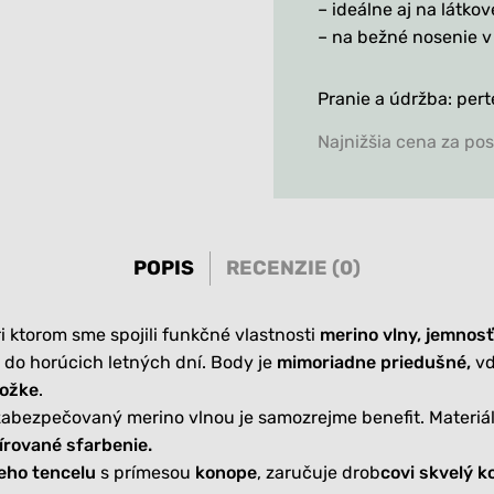
– ideálne aj na látkov
– na bežné nosenie v
Pranie a údržba: per
Najnižšia cena za po
POPIS
RECENZIE (0)
i ktorom sme spojili funkčné vlastnosti
merino vlny, jemnosť
 do horúcich letných dní. Body je
mimoriadne priedušné,
vď
kožke
.
 zabezpečovaný merino vlnou je samozrejme benefit. Materiá
írované sfarbenie.
eho tencelu
s prímesou
konope
, zaručuje drob
covi skvelý k