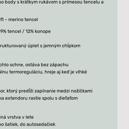
o body s krátkym rukávom s prímesou tencelu a
ft - merino tencel
29% tencel / 12% konope
trukturovaný úplet s jemným chĺpkom
ýchlo schne, ostáva bez zápachu
nu termoreguláciu, hreje aj keď je vlhké
or, ktorý predĺži zapínanie medzi nožičkami
ka extendoru rastie spolu s dieťaťom
iná vrstva v lete
bo šatiek, do autosedačiek