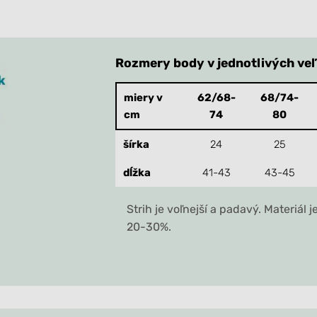
Rozmery body v jednotlivých veľ
miery v
62/68-
68/74-
cm
74
80
šírka
24
25
dĺžka
41-43
43-45
Strih je voľnejší a padavý. Materiál 
20-30%.