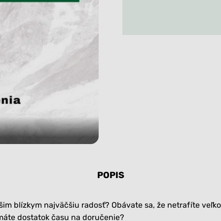
Tielka
Ležérne tričká
Kukly a čiapky
Roláky
Nadrozmerné tričká
Vaky na spanie a
Ležérne tričká
deky
Všetko
Nadrozmerné tričká
Capačky, rukavičky,
štucne
Všetko
Všetko
POPIS
ašim blízkym najväčšiu radosť? Obávate sa, že netrafíte veľ
emáte dostatok času na doručenie?