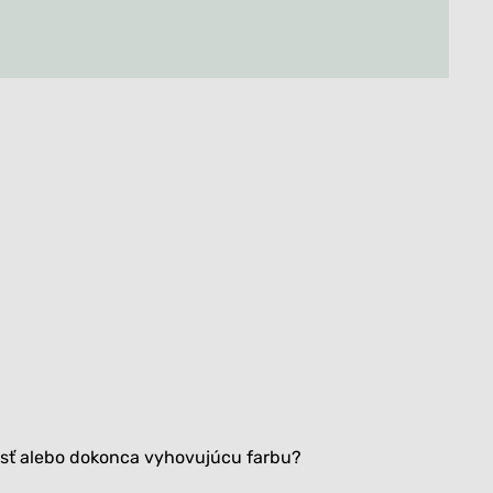
Všetko
Všetko
kosť alebo dokonca vyhovujúcu farbu?