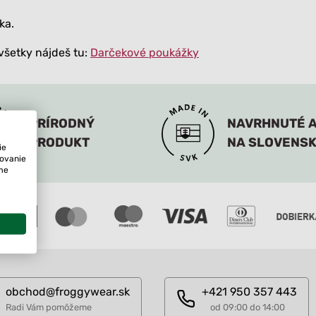
ka.
šetky nájdeš tu:
Darčekové poukážky
PRÍRODNÝ
NAVRHNUTÉ A
PRODUKT
NA SLOVENS
ie
tovanie
ame
obchod@froggywear.sk
+421 950 357 443
Radi Vám pomôžeme
od 09:00 do 14:00