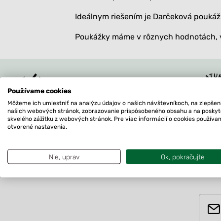
Ideálnym riešením je Darčeková poukáž
Poukážky máme v rôznych hodnotách, v
VŠETKY FARBY A
Používame cookies
VEĽKOSTI SKLADOM
Môžeme ich umiestniť na analýzu údajov o našich návštevníkoch, na zlepšen
našich webových stránok, zobrazovanie prispôsobeného obsahu a na posky
skvelého zážitku z webových stránok. Pre viac informácií o cookies použív
otvorené nastavenia.
Nie, uprav
Ok, pokračujte