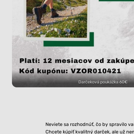
Darčeková poukážka 60€
Neviete sa rozhodnúť, čo by spravilo v
Chcete kúpiť kvalitný darček, ale už n