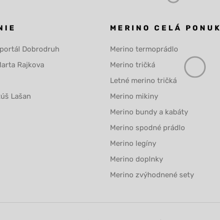
NIE
MERINO CELÁ PONU
 portál Dobrodruh
Merino termoprádlo
Marta Rajkova
Merino tričká
Letné merino tričká
túš Lašan
Merino mikiny
Merino bundy a kabáty
Merino spodné prádlo
Merino legíny
Merino doplnky
Merino zvýhodnené sety