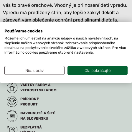
vás to pravé orechové. Vhodný je pri nosení detí vpredu.
Vpredu má predĺžený strih, aby lepšie zakryl dekolt a
zároveň vám oblečenie ochráni pred slinami dieťaťa.
Ponosíte ho počas jesene, zimy aj chladnej jari.
Používame cookies
Môžeme ich umiestniť na analýzu údajov o našich návštevníkoch, na
Zloženie: 100% merino vlna
zlepšenie našich webových stránok, zobrazovanie prispôsobeného
Metráž je pletená v EÚ. Navrhnuté a ušité v našej dielni
obsahu a na poskytovanie skvelého zážitku z webových stránok. Pre viac
informácií o cookies používame otvorené nastavenia.
Froggywear na Slovensku.
https://froggywear.sk/udrzba-merina/
Nie, uprav
Ok, pokračujte
VŠETKY FARBY A
VEĽKOSTI SKLADOM
PRÍRODNÝ
PRODUKT
NAVRHNUTÉ A ŠITÉ
NA SLOVENSKU
BEZPLATNÁ