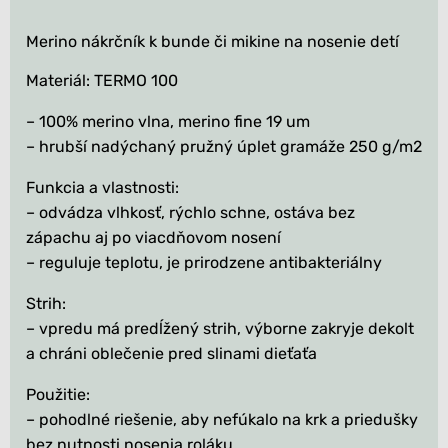
Merino nákrčník k bunde či mikine na nosenie detí
Materiál: TERMO 100
– 100% merino vlna, merino fine 19 um
– hrubší nadýchaný pružný úplet gramáže 250 g/m2
Funkcia a vlastnosti:
– odvádza vlhkosť, rýchlo schne, ostáva bez
zápachu aj po viacdňovom nosení
– reguluje teplotu, je prirodzene antibakteriálny
Strih:
– vpredu má predĺžený strih, výborne zakryje dekolt
a chráni oblečenie pred slinami dieťaťa
Použitie:
– pohodlné riešenie, aby nefúkalo na krk a priedušky
bez nutnosti nosenia roláku