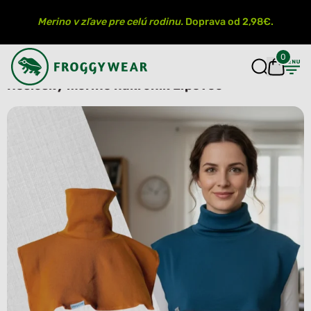
Merino v zľave pre celú rodinu.
Doprava od 2,98€.
0
Nosičský merino nákrčník Lipovec