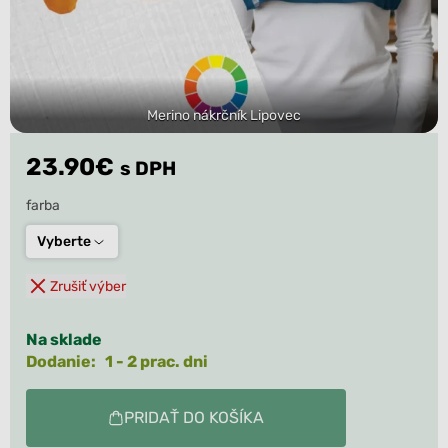
Merino nákrčník Lipovec
23.90
€
s DPH
farba
Vyberte
Zrušiť výber
Na sklade
Dodanie: 1 - 2 prac. dni
PRIDAŤ DO KOŠÍKA