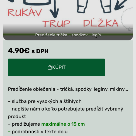
Predĺženie trička - spodkov - legín
4.90
€
s DPH
KÚPIŤ
Predĺženie oblečenia - trićká, spodky, legíny, mikiny...
– služba pre vysokých a štíhlych
– napíšte nám o koľko potrebujete predĺžiť vybraný
produkt
– predlžujeme
maximálne o 15 cm
–
podrobnosti v texte dolu