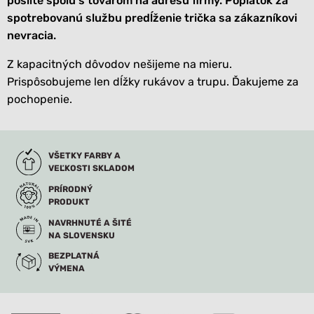
pošlite spolu s tovarom na adresu firmy. Poplatok za
spotrebovanú službu predĺženie trička sa zákazníkovi
nevracia.
Z kapacitných dôvodov nešijeme na mieru.
Prispôsobujeme len dĺžky rukávov a trupu. Ďakujeme za
pochopenie.
VŠETKY FARBY A
VEĽKOSTI SKLADOM
PRÍRODNÝ
PRODUKT
NAVRHNUTÉ A ŠITÉ
NA SLOVENSKU
BEZPLATNÁ
VÝMENA