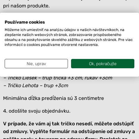
pri našom produkte.
4. zistili ste, že ste veľkosť „M“, ale rukáv aj trup treba
Používame cookies
predĺžiť o 3 centimetre?
Môžeme ich umiestniť na analýzu údajov o našich návštevníkoch, na
Pridajte do košíka nižšie uvedenú položku a následne si
zlepšenie našich webových stránok, zobrazovanie prispôsobeného
obsahu a na poskytovanie skvelého zážitku z webových stránok. Pre viac
objednajte požadovaný tovar
informácií o cookies používame otvorené nastavenia.
Ak treba upraviť viacej kusov tričiek, vložte tento produkt
za každý tovar zvlášť. Do poznámky v objednávke
Nie, uprav
Ok, pokračujte
uveďte, o koľko potrebujete predĺžiť ktorý tovar, napr.:
– Tričko Liesek – trup trička +3 cm, rukáv +3cm
– Tričko Lehota – trup +3cm
Minimálna dĺžka predĺženia sú 3 centimetre
4. odošlite svoju objednávku.
V prípade, že vám aj tak tričko nesedí, môžete odstúpiť
od zmluvy. Vyplňte formulár na odstúpenie od zmluvy a