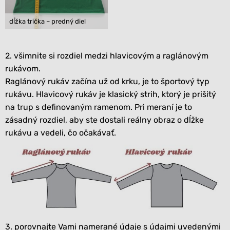
dĺžka trička – predný diel
2. všimnite si rozdiel medzi hlavicovým a raglánovým
rukávom.
Raglánový rukáv začína už od krku, je to športový typ
rukávu. Hlavicový rukáv je klasický strih, ktorý je prišitý
na trup s definovaným ramenom. Pri meraní je to
zásadný rozdiel, aby ste dostali reálny obraz o dĺžke
rukávu a vedeli, čo očakávať.
3. porovnajte Vami namerané údaje s údajmi uvedenými