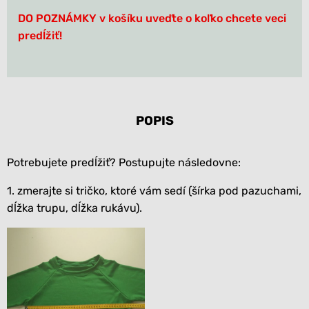
DO POZNÁMKY
v košíku uveďte o koľko chcete veci
predĺžiť!
POPIS
Potrebujete predĺžiť? Postupujte následovne:
1. zmerajte si tričko, ktoré vám sedí (šírka pod pazuchami,
dĺžka trupu, dĺžka rukávu).