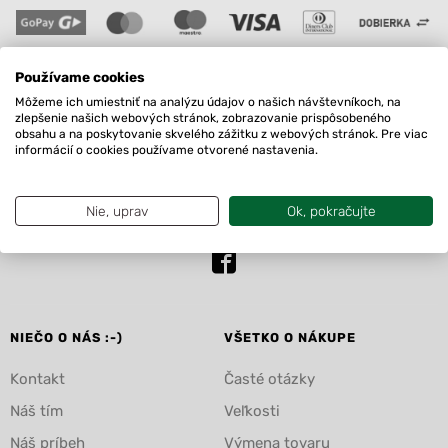
Používame cookies
Môžeme ich umiestniť na analýzu údajov o našich návštevníkoch, na
obchod@froggywear.sk
zlepšenie našich webových stránok, zobrazovanie prispôsobeného
Radi Vám pomôžeme
obsahu a na poskytovanie skvelého zážitku z webových stránok. Pre viac
informácií o cookies používame otvorené nastavenia.
+421 950 357 443
od 09:00 do 14:00
Nie, uprav
Ok, pokračujte
NIEČO O NÁS :-)
VŠETKO O NÁKUPE
Kontakt
Časté otázky
Náš tím
Veľkosti
Náš príbeh
Výmena tovaru