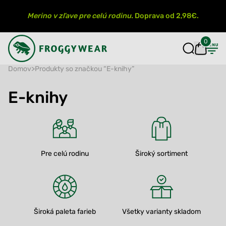
Merino v zľave pre celú rodinu.
Doprava od 2,98€.
0
Domov
>
Produkty so značkou “E-knihy”
E-knihy
Pre celú rodinu
Široký sortiment
Široká paleta farieb
Všetky varianty skladom