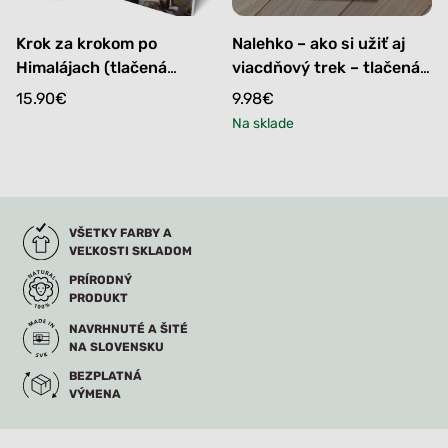
Krok za krokom po
Nalehko – ako si užiť aj
Himalájach (tlačená
viacdňový trek – tlačená
kniha)
kniha
15.90
€
9.98
€
Na sklade
VŠETKY FARBY A
VEĽKOSTI SKLADOM
PRÍRODNÝ
PRODUKT
NAVRHNUTÉ A ŠITÉ
NA SLOVENSKU
BEZPLATNÁ
VÝMENA