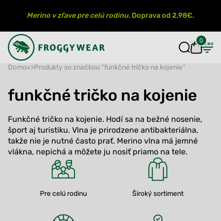
Merino v zľave pre celú rodinu.
Doprava od 2,98€.
0
Domov
>
Produkty so značkou “funkčné tričko na kojenie”
funkčné tričko na kojenie
Funkčné tričko na kojenie. Hodí sa na bežné nosenie,
šport aj turistiku. Vlna je prirodzene antibakteriálna,
takže nie je nutné často prať. Merino vlna má jemné
vlákna, nepichá a môžete ju nosiť priamo na tele.
Pre celú rodinu
Široký sortiment