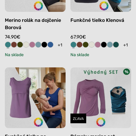
Merino rolák na dojčenie
Funkčné tielko Klenová
Borová
74.90
€
67.90
€
+1
+1
Na sklade
Na sklade
ZĽAVA