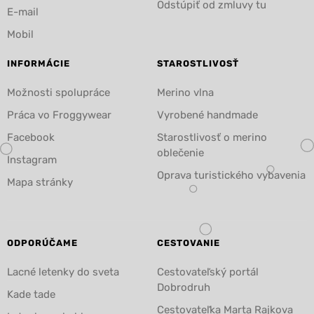
Odstúpiť od zmluvy tu
E-mail
Mobil
INFORMÁCIE
STAROSTLIVOSŤ
Možnosti spolupráce
Merino vlna
Práca vo Froggywear
Vyrobené handmade
Facebook
Starostlivosť o merino
oblečenie
Instagram
Oprava turistického vybavenia
Mapa stránky
ODPORÚČAME
CESTOVANIE
Lacné letenky do sveta
Cestovateľský portál
Dobrodruh
Kade tade
Cestovateľka Marta Rajkova