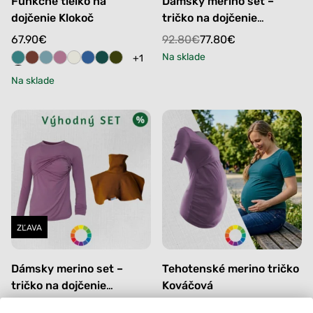
Funkčné tielko na
Dámsky merino set –
dojčenie Klokoč
tričko na dojčenie
Kotmanová a nákrčník
Original
Current
67.90
€
92.80
€
77.80
€
Sitina
price
price
Na sklade
+1
was:
is:
Na sklade
92.80€.
77.80€.
ZĽAVA
Dámsky merino set –
Tehotenské merino tričko
tričko na dojčenie
Kováčová
Kotmanová a nákrčník
Original
Current
97.80
€
77.80
€
69.90
€