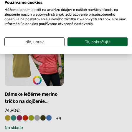
Lipovec
Používame cookies
price
price
Na sklade
+1
was:
is:
Môžeme ich umiestniť na analýzu údajov o našich návštevníkoch, na
zlepšenie našich webových stránok, zobrazovanie prispôsobeného
Na sklade
97.80€.
77.80€.
obsahu a na poskytovanie skvelého zážitku z webových stránok. Pre viac
informácií o cookies používame otvorené nastavenia.
Nie, uprav
Ok, pokračujte
Dámske ležérne merino
tričko na dojčenie
Kamenica
74.90
€
+4
Na sklade