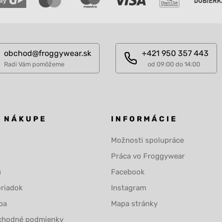
obchod@froggywear.sk
+421 950 357 443
Radi Vám pomôžeme
od 09:00 do 14:00
O NÁKUPE
INFORMÁCIE
Možnosti spolupráce
Práca vo Froggywear
u
Facebook
riadok
Instagram
ba
Mapa stránky
chodné podmienky