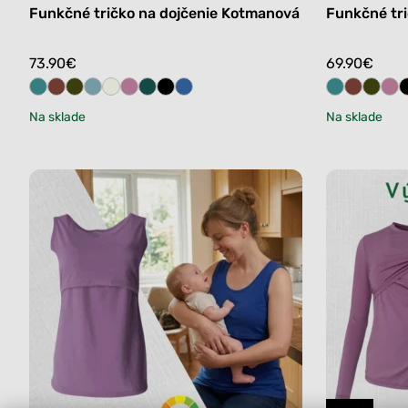
Funkčné tričko na dojčenie Kotmanová
Funkčné tri
73.90
€
69.90
€
Na sklade
Na sklade