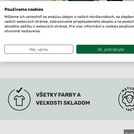
ZĽAVA
Používame cookies
Môžeme ich umiestniť na analýzu údajov o našich návštevníkoch, na zlepšen
Funkčné tielko na dojčenie Klokoč
Dámsky meri
našich webových stránok, zobrazovanie prispôsobeného obsahu a na posky
skvelého zážitku z webových stránok. Pre viac informácií o cookies použív
Kotmanová a
otvorené nastavenia.
Original
Current
67.90
€
92.80
€
77.8
price
price
Na sklade
was:
is:
Nie, uprav
Ok, pokračujte
Na sklade
92.80€.
77.80€.
VŠETKY FARBY A
VEĽKOSTI SKLADOM