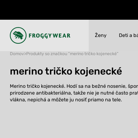
Ženy
Deti a b
Domov
>
Produkty so značkou “merino tričko kojenecké”
Novinky
Novinky
merino tričko kojenecké
VÝPREDAJ až 50%
VÝPREDAJ až 50%
Všetko
Všetko
Merino tričko kojenecké. Hodí sa na bežné nosenie, šport 
prirodzene antibakteriálna, takže nie je nutné často pr
vlákna, nepichá a môžete ju nosiť priamo na tele.