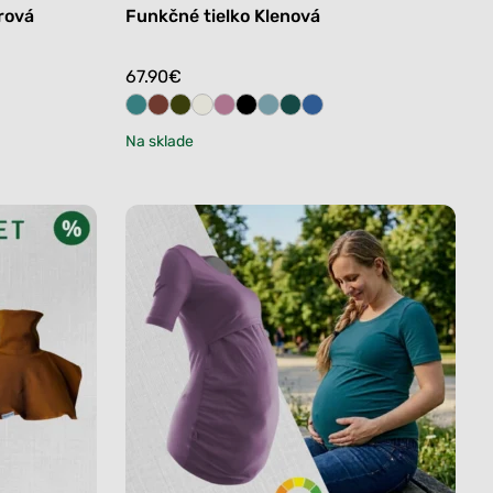
rová
Funkčné tielko Klenová
67.90
€
Na sklade