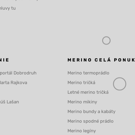
luvy tu
NIE
MERINO CELÁ PONU
 portál Dobrodruh
Merino termoprádlo
Marta Rajkova
Merino tričká
Letné merino tričká
túš Lašan
Merino mikiny
Merino bundy a kabáty
Merino spodné prádlo
Merino legíny