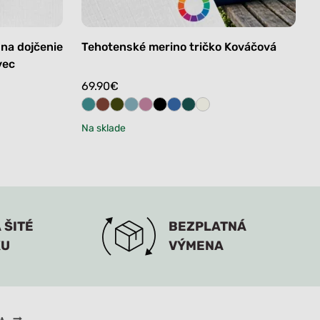
 na dojčenie
Tehotenské merino tričko Kováčová
vec
69.90
€
Na sklade
 ŠITÉ
BEZPLATNÁ
KU
VÝMENA