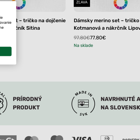
ZĽAVA
ie
no set – tričko na dojčenie
Dámsky merino set – tričko
tovanie
ame
 nákrčník Sitina
Kotmanová a nákrčník Lipo
Original
Current
0
€
97.80
€
77.80
€
price
price
Na sklade
was:
is:
97.80€.
77.80€.
PRÍRODNÝ
NAVRHNUTÉ A
PRODUKT
NA SLOVENS