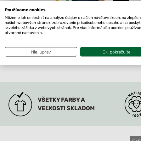
ZĽAVA
Používame cookies
Môžeme ich umiestniť na analýzu údajov o našich návštevníkoch, na zlepšen
Funkčné tielko na dojčenie Klokoč
Dámsky meri
našich webových stránok, zobrazovanie prispôsobeného obsahu a na posky
skvelého zážitku z webových stránok. Pre viac informácií o cookies použív
Kotmanová a
otvorené nastavenia.
Original
Current
67.90
€
92.80
€
77.8
price
price
Na sklade
was:
is:
Nie, uprav
Ok, pokračujte
Na sklade
92.80€.
77.80€.
VŠETKY FARBY A
VEĽKOSTI SKLADOM