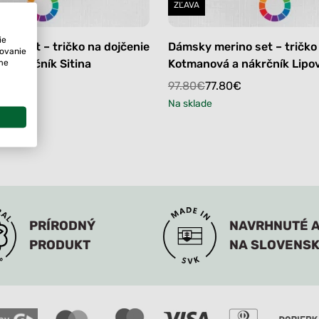
ZĽAVA
ie
no set – tričko na dojčenie
Dámsky merino set – tričko
tovanie
ame
 nákrčník Sitina
Kotmanová a nákrčník Lipo
Original
Current
0
€
97.80
€
77.80
€
price
price
Na sklade
was:
is:
97.80€.
77.80€.
PRÍRODNÝ
NAVRHNUTÉ A
PRODUKT
NA SLOVENS