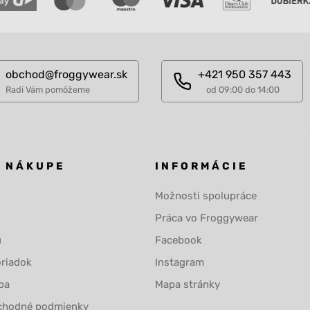
obchod@froggywear.sk
+421 950 357 443
Radi Vám pomôžeme
od 09:00 do 14:00
O NÁKUPE
INFORMÁCIE
Možnosti spolupráce
Práca vo Froggywear
u
Facebook
riadok
Instagram
ba
Mapa stránky
chodné podmienky