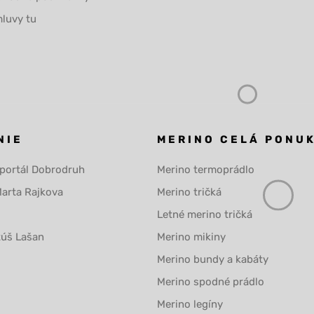
luvy tu
NIE
MERINO CELÁ PONU
 portál Dobrodruh
Merino termoprádlo
Marta Rajkova
Merino tričká
Letné merino tričká
túš Lašan
Merino mikiny
Merino bundy a kabáty
Merino spodné prádlo
Merino legíny