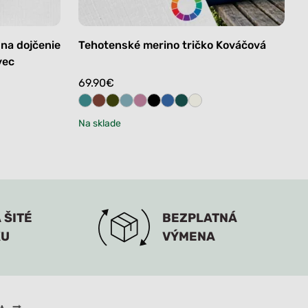
 na dojčenie
Tehotenské merino tričko Kováčová
vec
69.90
€
Na sklade
 ŠITÉ
BEZPLATNÁ
KU
VÝMENA