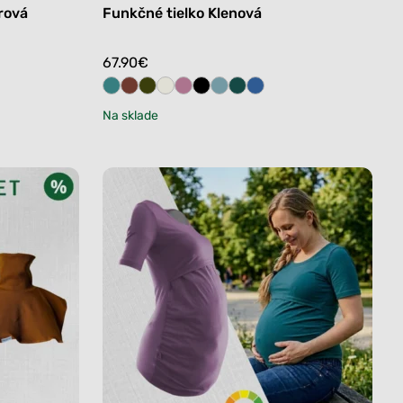
rová
Funkčné tielko Klenová
67.90
€
Na sklade