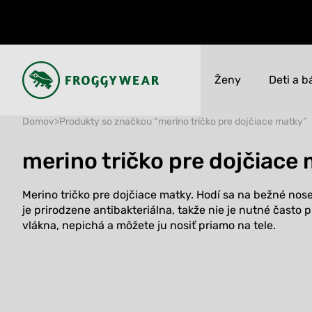
Ženy
Deti a b
Domov
>
Produkty so značkou “merino tričko pre dojčiace matky”
Novinky
Novinky
merino tričko pre dojčiace
VÝPREDAJ až 50%
VÝPREDAJ až 50%
Všetko
Všetko
Merino tričko pre dojčiace matky. Hodí sa na bežné noseni
je prirodzene antibakteriálna, takže nie je nutné často 
vlákna, nepichá a môžete ju nosiť priamo na tele.