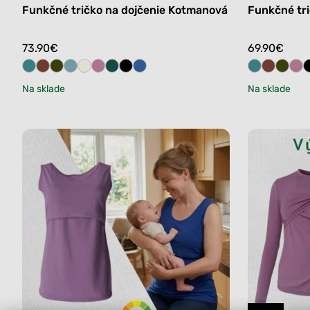
Funkčné tričko na dojčenie Kotmanová
Funkčné tri
73.90
€
69.90
€
Na sklade
Na sklade