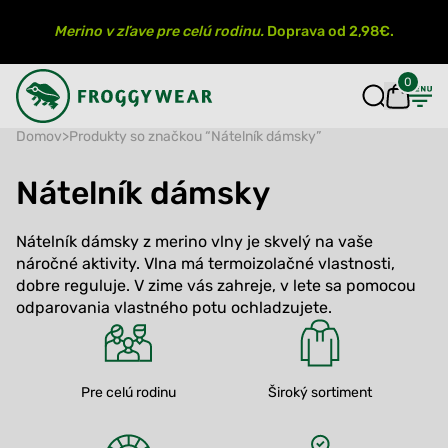
Merino v zľave pre celú rodinu.
Doprava od 2,98€.
0
Domov
>
Produkty so značkou “Nátelník dámsky”
Nátelník dámsky
Nátelník dámsky z merino vlny je skvelý na vaše
náročné aktivity. Vlna má termoizolačné vlastnosti,
dobre reguluje. V zime vás zahreje, v lete sa pomocou
odparovania vlastného potu ochladzujete.
Pre celú rodinu
Široký sortiment