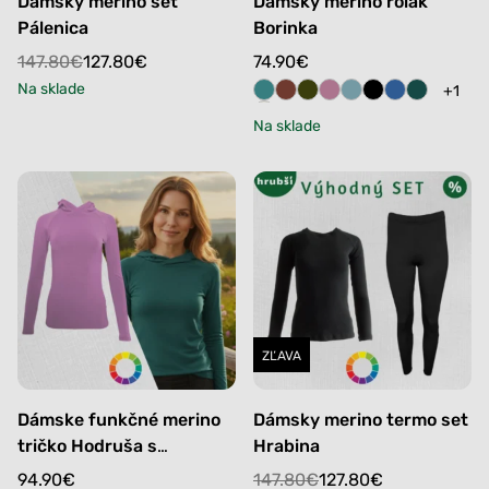
Dámsky merino set
Dámsky merino rolák
Pálenica
Borinka
Original
Current
147.80
€
127.80
€
74.90
€
price
price
Na sklade
+1
was:
is:
Na sklade
147.80€.
127.80€.
ZĽAVA
Dámske funkčné merino
Dámsky merino termo set
tričko Hodruša s
Hrabina
kapucňou
Original
Current
94.90
€
147.80
€
127.80
€