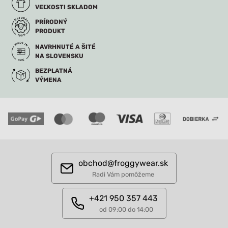
VEĽKOSTI SKLADOM
PRÍRODNÝ
PRODUKT
NAVRHNUTÉ A ŠITÉ
NA SLOVENSKU
BEZPLATNÁ
VÝMENA
obchod@froggywear.sk
Radi Vám pomôžeme
+421 950 357 443
od 09:00 do 14:00