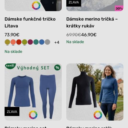
ZĽAVA
Dámske funkčné tričko
Dámske merino tričká –
Litava
krátky rukáv
Original
Current
73.90
€
69.90
€
46.90
€
price
price
Na sklade
+4
was:
is:
Na sklade
69.90€.
46.90€.
ZĽAVA