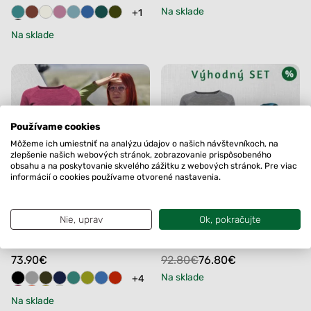
price
price
Na sklade
+1
was:
is:
Na sklade
147.80€.
127.80€.
Používame cookies
Môžeme ich umiestniť na analýzu údajov o našich návštevníkoch, na
zlepšenie našich webových stránok, zobrazovanie prispôsobeného
obsahu a na poskytovanie skvelého zážitku z webových stránok. Pre viac
informácií o cookies používame otvorené nastavenia.
ZĽAVA
Nie, uprav
Ok, pokračujte
Dámske merino tričko
Dámsky merino set –
Poľana
tričko Poľana a tunel
Sitina
Original
Current
73.90
€
92.80
€
76.80
€
price
price
Na sklade
+4
was:
is:
Na sklade
92.80€.
76.80€.