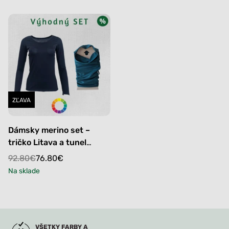
ZĽAVA
Dámsky merino set –
tričko Litava a tunel
Sitina
Original
Current
92.80
€
76.80
€
price
price
Na sklade
was:
is:
92.80€.
76.80€.
VŠETKY FARBY A