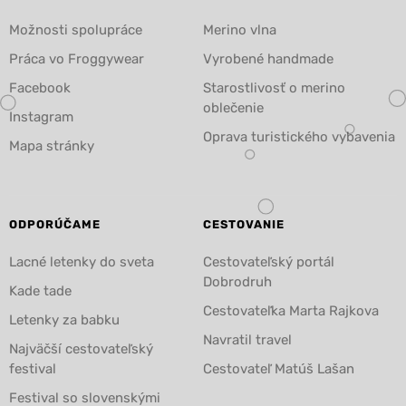
Možnosti spolupráce
Merino vlna
Práca vo Froggywear
Vyrobené handmade
Facebook
Starostlivosť o merino
oblečenie
Instagram
Oprava turistického vybavenia
Mapa stránky
ODPORÚČAME
CESTOVANIE
Lacné letenky do sveta
Cestovateľský portál
Dobrodruh
Kade tade
Cestovateľka Marta Rajkova
Letenky za babku
Navratil travel
Najväčší cestovateľský
festival
Cestovateľ Matúš Lašan
Festival so slovenskými