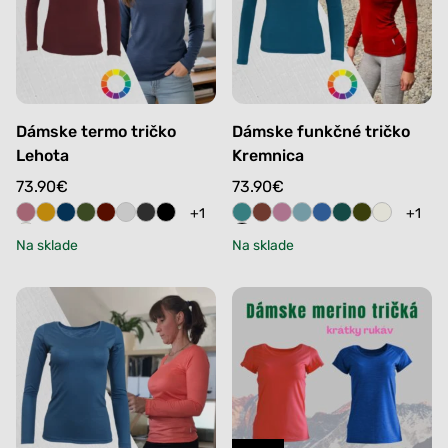
Dámske termo tričko
Dámske funkčné tričko
Lehota
Kremnica
73.90
€
73.90
€
+1
+1
Na sklade
Na sklade