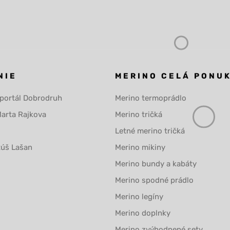
NIE
MERINO CELÁ PONU
 portál Dobrodruh
Merino termoprádlo
Marta Rajkova
Merino tričká
Letné merino tričká
túš Lašan
Merino mikiny
Merino bundy a kabáty
Merino spodné prádlo
Merino legíny
Merino doplnky
Merino zvýhodnené sety