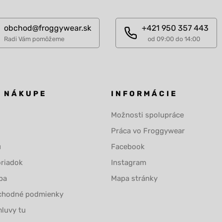
obchod@froggywear.sk
+421 950 357 443
Radi Vám pomôžeme
od 09:00 do 14:00
O NÁKUPE
INFORMÁCIE
Možnosti spolupráce
Práca vo Froggywear
u
Facebook
riadok
Instagram
ba
Mapa stránky
chodné podmienky
luvy tu