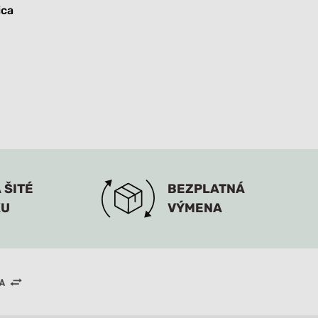
ica
 ŠITÉ
BEZPLATNÁ
KU
VÝMENA