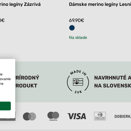
no legíny Zázrivá
Dámske merino legíny Lesn
0
€
69.90
€
Na sklade
ie
PRÍRODNÝ
NAVRHNUTÉ A
tovanie
ame
PRODUKT
NA SLOVENS