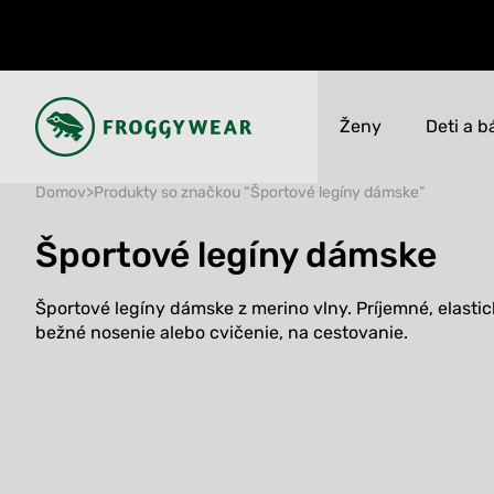
Ženy
Deti a b
Domov
>
Produkty so značkou “Športové legíny dámske”
Novinky
Novinky
Športové legíny dámske
VÝPREDAJ ŽENY a
VÝPREDAJ DETI až
50%
50%
Športové legíny dámske z merino vlny. Príjemné, elastick
Všetko
Všetko
bežné nosenie alebo cvičenie, na cestovanie.