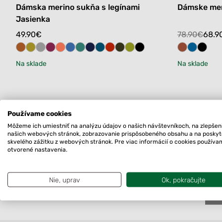
Dámska merino sukňa s legínami
Dámske meri
Jasienka
Original
Current
49.90
€
78.90
€
68.9
price
price
was:
is:
Na sklade
Na sklade
78.90€.
68.90€.
Používame cookies
Môžeme ich umiestniť na analýzu údajov o našich návštevníkoch, na zlepšen
VŠETKY FARBY A
našich webových stránok, zobrazovanie prispôsobeného obsahu a na posky
skvelého zážitku z webových stránok. Pre viac informácií o cookies použív
VEĽKOSTI SKLADOM
otvorené nastavenia.
Nie, uprav
Ok, pokračujte