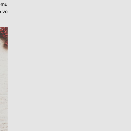
dému
o vo