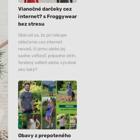
Všetko
Všetko
Vianočné darčeky cez
internet? s Froggywear
bez stresu
Obávaš sa, že pri nákupe
oblečenia cez internet
nevieš, či jemu alebo jej
sadne veľkosť, prípadne strih,
farebný odtieň alebo výrobok
ako taký?
Obavy z prepoteného