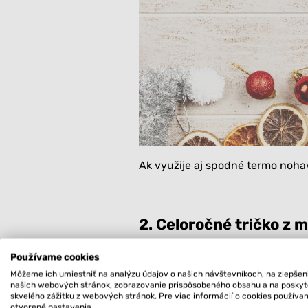
Ak využije aj spodné termo nohav
2. Celoročné tričko z m
Hľadáš darček pre toho, kto sa v
Používame cookies
zahreje? Či už rád skialpuje, b
Môžeme ich umiestniť na analýzu údajov o našich návštevníkoch, na zlepšen
našich webových stránok, zobrazovanie prispôsobeného obsahu a na posky
elastické
merino tričko Kysak
mu 
skvelého zážitku z webových stránok. Pre viac informácií o cookies použív
otvorené nastavenia.