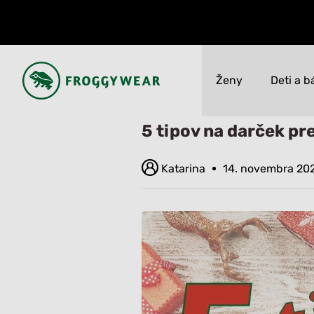
Ženy
Deti a b
Úvod
Blog
5 tipov na darček
5 tipov na darček pr
Novinky
Novinky
VÝPREDAJ až 50%
VÝPREDAJ až 50%
Katarina
14. novembra 20
Všetko
Všetko