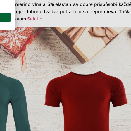
ím 95% merino vlna a 5% elastan sa dobre prispôsobí kaž
 zahreje, dobre odvádza pot a telo sa neprehrieva. Tričk
š pod názvom
Salatín.