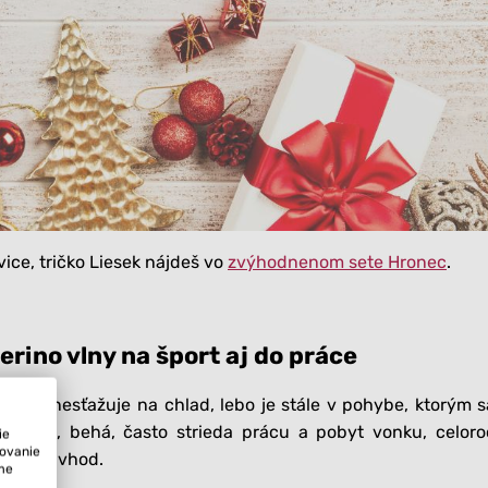
ice, tričko Liesek nájdeš vo
zvýhodnenom sete Hronec
.
erino vlny na šport aj do práce
 zime nesťažuje na chlad, lebo je stále v pohybe, ktorým s
icykluje, behá, často strieda prácu a pobyt vonku, celor
ie
tovanie
padne vhod.
ame