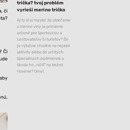
trička? tvoj problém
vyrieši merino tričko
, či
eta?
Aj ty si si myslel, že oblečenie
z merino vlny je primárne
určené pre športovcov a
cestovateľov či turistov? Že
je výlučne vhodné na nejaké
? Či
aktivity alebo do určitých
bude
špeciálnych podmienok a
škoda ho „ničiť” na bežné
nosenie? Omyl.
 aby
enú,