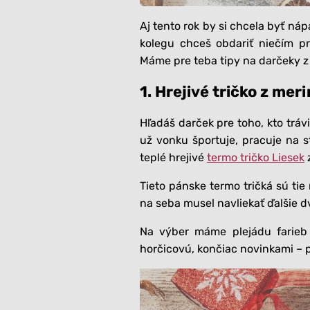
Aj tento rok by si chcela byť náp
kolegu chceš obdariť niečím pr
Máme pre teba tipy na darčeky z
1. Hrejivé tričko z mer
Hľadáš darček pre toho, kto tráv
už vonku športuje, pracuje na 
teplé hrejivé
termo tričko Liesek
z
Tieto pánske termo tričká sú tie
na seba musel navliekať ďalšie d
Na výber máme plejádu farieb o
horčicovú, končiac novinkami – 