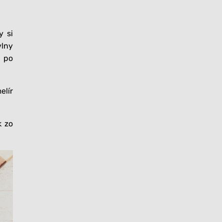
y si
vlny
i po
elír
k zo