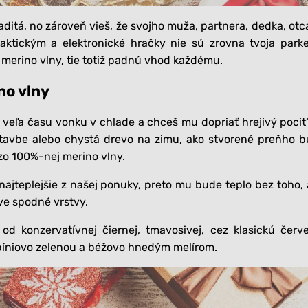
aditá, no zároveň vieš, že svojho muža, partnera, dedka, otca
aktickým a elektronické hračky nie sú zrovna tvoja park
 merino vlny, tie totiž padnú vhod každému.
ino vlny
i veľa času vonku v chlade a chceš mu dopriať hrejivý pocit
stavbe alebo chystá drevo na zimu, ako stvorené preňho 
o 100%-nej merino vlny.
 najteplejšie z našej ponuky, preto mu bude teplo bez toho,
ve spodné vrstvy.
d konzervatívnej čiernej, tmavosivej, cez klasickú červ
píniovo zelenou a béžovo hnedým melírom.