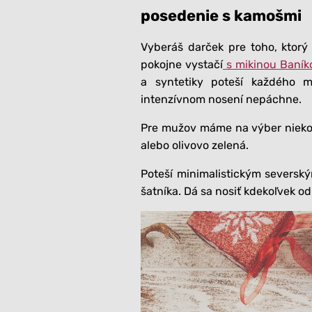
posedenie s kamošmi
Vyberáš darček pre toho, ktorý
pokojne vystačí
s mikinou Baník
a syntetiky poteší každého ma
intenzívnom nosení nepáchne.
Pre mužov máme na výber niekoľko
alebo olivovo zelená.
Poteší minimalistickým seversk
šatníka. Dá sa nosiť kdekoľvek od