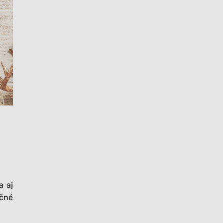
a aj
očné