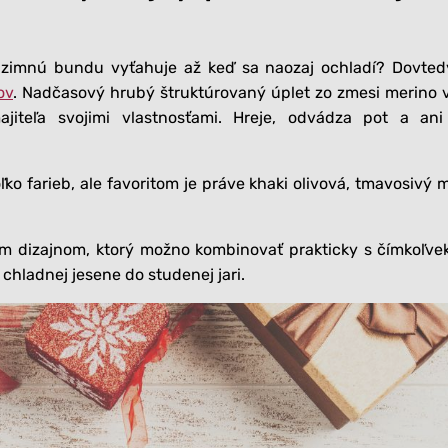
 zimnú bundu vyťahuje až keď sa naozaj ochladí? Dovted
ov
. Nadčasový hrubý štruktúrovaný úplet zo zmesi merino 
jiteľa svojimi vlastnosťami. Hreje, odvádza pot a an
 farieb, ale favoritom je práve khaki olivová, tmavosivý m
ým dizajnom, ktorý možno kombinovať prakticky s čímkoľve
 chladnej jesene do studenej jari.