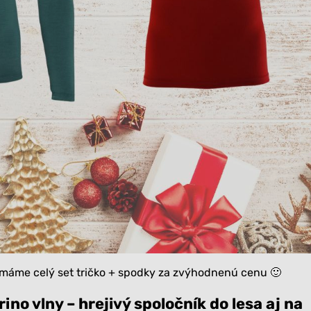
u máme
celý set tričko + spodky
za zvýhodnenú cenu 🙂
ino vlny – hrejivý spoločník do lesa aj na