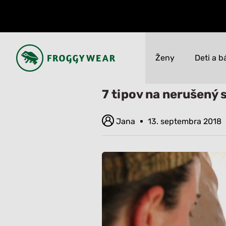
Ženy
Deti a b
Úvod
Blog
7 tipov na neruše
7 tipov na nerušený
Novinky
Novinky
VÝPREDAJ až 50%
VÝPREDAJ až 50%
Jana
13. septembra 2018
Všetko
Všetko