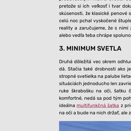
pretože si ich veľkosť i tvar d
skúsenosti, že klasické penové 
celú noc pchal vyskočené štuple
reality a zaručujeme, že s nimi
alebo vedľa teba chrápe spoluno
3. MINIMUM SVETLA
Druhá dôležitá vec okrem odhluč
dá. Stačia také drobnosti ako j
stropné svetielka na palube liet
situáciách jednoducho len zavrieť
ruke škrabošku na oči, šatku č
komfortné, nedá sa pod tým poh
ideálna
multifunkčná šatka
z pri
na oči a bude na nich držať, ale 