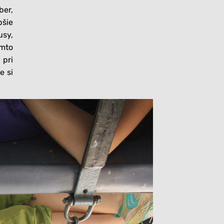
ber,
pšie
usy,
omto
pri
e si