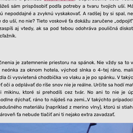
okážeš sám prispôsobiť podľa potreby a tvaru tvojich uší. 
sú nepoddajné a zvyknú vyskakovať. A radšej by si spal, ne
 do uší, no nie? Tieto voskové ťa dokážu zaručene „odpojiť
 zaspíš aj vtedy, ak sa pod tebou odohráva pouličná disko
cľažník.
nenia je zatemnenie priestoru na spánok. Nie vždy sa to 
e neónka za oknom hotela, východ slnka o 4-tej ráno, mal
adla či vysvietená chodbička vo vlaku a je po spánku. V taký
 oči a odplávať do ríše snov nie je reálne. Určite sa hodí ma
i mikinu, ktoré si prehodíš cez tvár. No ani to nie je ú
odlne dýchať, ráno to nájdeš na zemi…V takýchto prípadoc
edušného materiálu (napríklad z merino vlny), ktorú si stia
zároveň ťa nebude tlačiť ani ti nejako extra zavadzať.