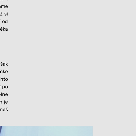
Máme
ž si
” od
téka
však
ičké
chto
ť po
plne
h je
hneš