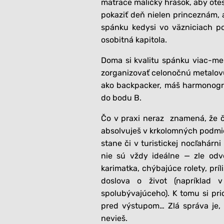
matrace maličký hrášok, aby otes
pokaziť deň nielen princeznám, a
spánku kedysi vo väzniciach p
osobitná kapitola.
Doma si kvalitu spánku viac-me
zorganizovať celonočnú metalovú 
ako backpacker, máš harmonogra
do bodu B.
Čo v praxi neraz znamená, že ča
absolvuješ v krkolomných podmien
stane či v turistickej nocľahárn
nie sú vždy ideálne — zle odv
karimatka, chýbajúce rolety, pr
doslova o život (napríklad
spolubývajúceho). K tomu si pri
pred výstupom… Zlá správa je, 
nevieš.