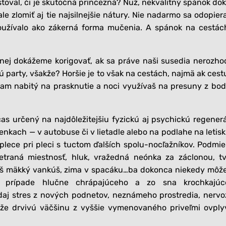
toval, či je skutočná princezná? Nuž, nekvalitný spánok do
le zlomiť aj tie najsilnejšie nátury. Nie nadarmo sa odopier
oužívalo ako zákerná forma mučenia. A spánok na cestác
nej dokážeme korigovať, ak sa práve naši susedia nerozh
party, všakže? Horšie je to však na cestách, najmä ak cest
m nabitý na prasknutie a noci využívaš na presuny z bo
s určený na najdôležitejšiu fyzickú aj psychickú regener
kach — v autobuse či v lietadle alebo na podlahe na letisk
i plece pri pleci s tuctom ďalších spolu-nocľažníkov. Podmi
etraná miestnosť, hluk, vražedná neónka za záclonou, t
íliš mäkký vankúš, zima v spacáku…ba dokonca niekedy môže
 v prípade hlučne chrápajúceho a zo sna krochkajúc
daj stres z nových podnetov, neznámeho prostredia, nervo
že drvivú väčšinu z vyššie vymenovaného priveľmi ovply