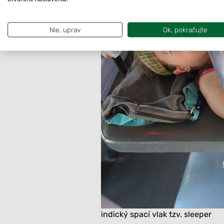
Nie, uprav
Ok, pokračujte
indický spací vlak tzv. sleeper