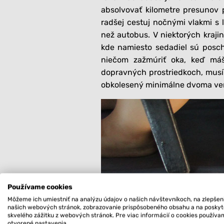
absolvovať kilometre presunov 
radšej cestuj nočnými vlakmi s l
než autobus. V niektorých kraji
kde namiesto sedadiel sú posch
niečom zažmúriť oka, keď máš
dopravných prostriedkoch, musím
obkolesený minimálne dvoma vent
Používame cookies
Môžeme ich umiestniť na analýzu údajov o našich návštevníkoch, na zlepšen
našich webových stránok, zobrazovanie prispôsobeného obsahu a na posky
skvelého zážitku z webových stránok. Pre viac informácií o cookies použív
otvorené nastavenia.