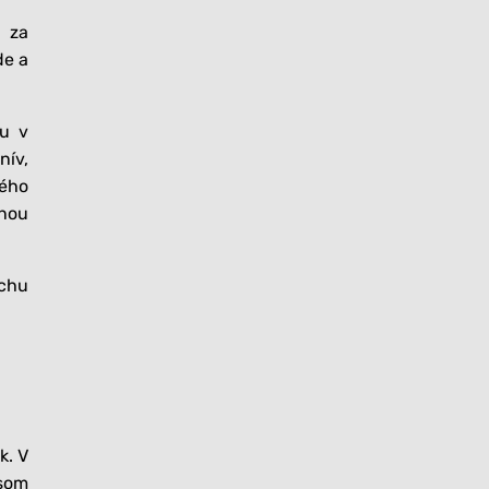
a za
de a
ku v
nív,
ného
inou
ochu
k. V
asom