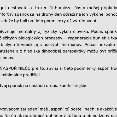
 cestovatelia, trekeri či horolezci často radšej priplati
omfortný spánok sa na druhý deň odrazí na ich výkone, poho
Ledaže by boli na tieto podmienky už vytrénovaní.
plyvňuje mentálny aj fyzický výkon človeka. Počas spán
ežitých biologických procesov — regenerácia buniek a tka
 bielych krviniek aj viacerých hormónov. Počas nekvalit
arušené a z hľadiska dlhodobej perspektívy môžu byť príč
blémov.
biť ASPOŇ NIEČO pre to, aby si si tieto podmienky aspoň tr
 minimálne predišiel.
é tvoj spánok na cestách urobia komfortnejším.
ubytovacom zariadení máš „aspoň” tú posteľ, nech je akákoľve
šie. No čo ak potrebuješ poháňaný túžbou a obmedzený č