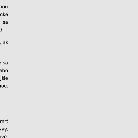
jnou
ické
 sa
d.
, ak
e sa
lebo
jšie
noc,
smrť
yvy,
ové,