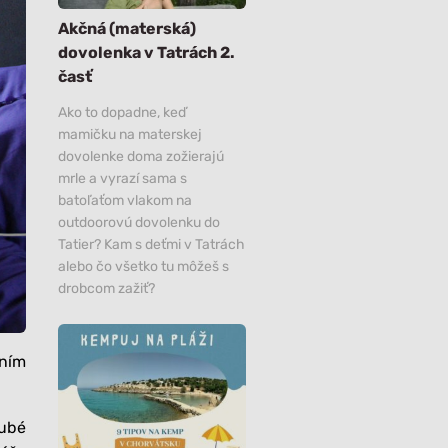
Všetko
Všetko
Akčná (materská)
dovolenka v Tatrách 2.
časť
Ako to dopadne, keď
mamičku na materskej
dovolenke doma zožierajú
mrle a vyrazí sama s
batoľaťom vlakom na
outdoorovú dovolenku do
Tatier? Kam s deťmi v Tatrách
alebo čo všetko tu môžeš s
drobcom zažiť?
 ním
rubé