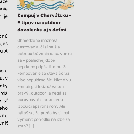
káže
anie
Kempuj v Chorvátsku –
h je
9 tipov na outdoor
dovolenku aj s deťmi
odnú
Obmedzené možnosti
uješ
cestovania, či silnejšia
du A
potreba trávenia času vonku
sa v poslednej dobe
nepriamo pripísali tomu, že
áciu
kempovanie sa stáva čoraz
u, v
viac populárnejšie. Niet divu,
enky
kemping ti totiž dáva ten
vrdá
pravý ,,outdoor” a nedá sa
porovnávať s hotelovou
 ísť
izbou či apartmánom. Ale
eho
pýtaš sa, že prečo by si mal
zitu
vymeniť pohodlie na izbe za
vniť
stan? […]