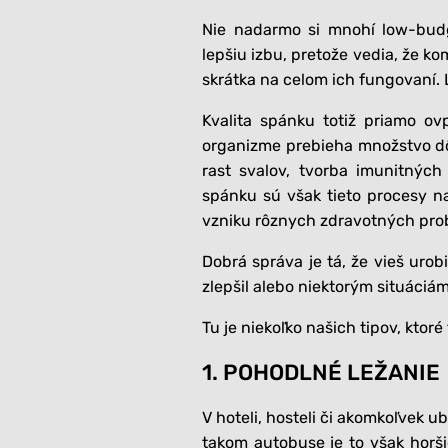
Nie nadarmo si mnohí low-budget
lepšiu izbu, pretože vedia, že k
skrátka na celom ich fungovaní. 
Kvalita spánku totiž priamo ov
organizme prebieha množstvo dôl
rast svalov, tvorba imunitných
spánku sú však tieto procesy n
vzniku rôznych zdravotných pro
Dobrá správa je tá, že vieš uro
zlepšil alebo niektorým situáciám
Tu je niekoľko našich tipov, ktor
1. POHODLNÉ LEŽANIE
V hoteli, hosteli či akomkoľvek 
takom autobuse je to však hor