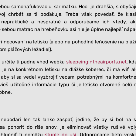
bou samonafukovaciu karimatku. Hoci je drahšia, s obyča
j chrbát sa ti poďakuje. Treba však povedať, že klas
 nepraktické a nespratné a odporúčame ich vtedy, ak
o sebou matrac na hrebeňovku asi nie je úplne najlepší nápa
ri nocovaní na letisku (alebo na pohodlné leňošenie na pláži
om plážových ležadiel).
, určite ti padne vhod webka
sleepeingintheairports.net
, kd
i je na konkrétnom letisku na dlážke koberec, či má wifi a
aby si sa vedel vyzbrojiť vecami potrebnými na komfortne
eš užitočné informácie typu či je letisko otvorené celú 
obne.
nepodarí len tak ľahko zaspať, jedine, že by si bol na 
a ponoriť do ríše snov, je eliminovať všetky rušivé vpl
dhlučniť ti pomôžu
štuple do uší
. Odporúčame tieto vosk