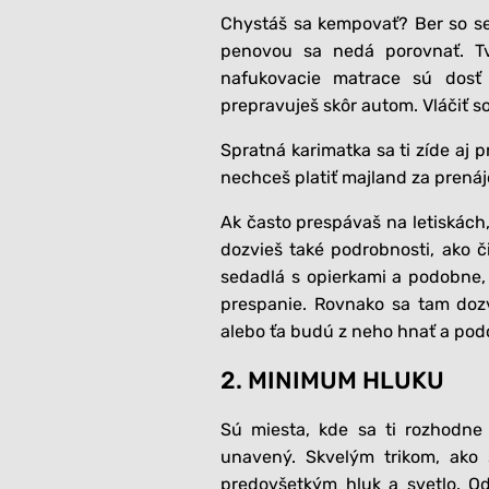
Chystáš sa kempovať? Ber so se
penovou sa nedá porovnať. Tvo
nafukovacie matrace sú dosť
prepravuješ skôr autom. Vláčiť s
Spratná karimatka sa ti zíde aj p
nechceš platiť majland za prenáj
Ak často prespávaš na letiskách
dozvieš také podrobnosti, ako č
sedadlá s opierkami a podobne, 
prespanie. Rovnako sa tam dozvi
alebo ťa budú z neho hnať a pod
2. MINIMUM HLUKU
Sú miesta, kde sa ti rozhodne 
unavený. Skvelým trikom, ako s
predovšetkým hluk a svetlo. O