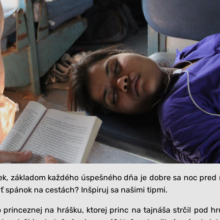
Tielka
Ležérne tričká
Kukly a čiapky
Roláky
Nadrozmerné tričká
Vaky na spanie a
Ležérne tričká
deky
Všetko
Nadrozmerné tričká
Capačky, rukavičky,
štucne
Všetko
Všetko
vek, základom každého úspešného dňa je dobre sa noc pred
ť spánok na cestách? Inšpiruj sa našimi tipmi.
princeznej na hrášku, ktorej princ na tajnáša strčil pod h