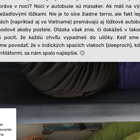
práve v noci? Noci v autobuse sú masaker. Ak máš na vý
ežadlovými lôžkami. Nie je to síce žiadne terno, ale fakt le
nách (napríklad aj vo Vietname) premávajú aj lôžkové autob
odové akoby postele. Otázka však znie, či dokážeš v tak
 pocit, že každú chvíľu vypadneš do uličky. Keď sme 
e povedať, že v indických spacích vlakoch (sleeproch), kd
ilátormi, sa nám spalo najlepšie. 🙂
ie
tovanie
ame