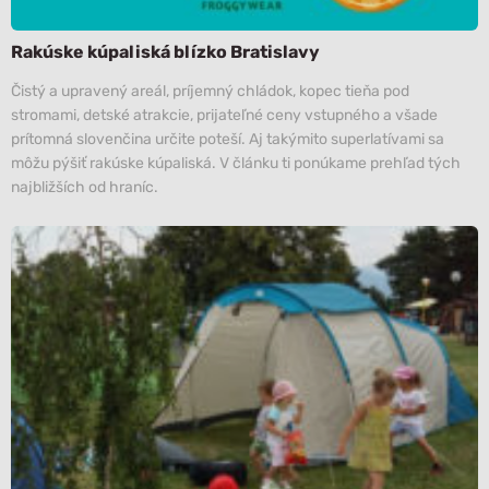
Rakúske kúpaliská blízko Bratislavy
Čistý a upravený areál, príjemný chládok, kopec tieňa pod
stromami, detské atrakcie, prijateľné ceny vstupného a všade
prítomná slovenčina určite poteší. Aj takýmito superlatívami sa
môžu pýšiť rakúske kúpaliská. V článku ti ponúkame prehľad tých
najbližších od hraníc.