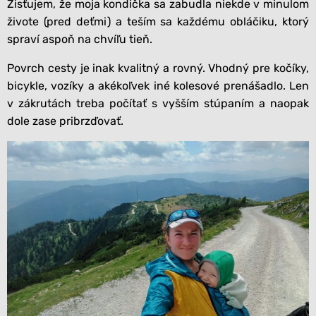
Zisťujem, že moja kondička sa zabudla niekde v minulom
živote (pred deťmi) a teším sa každému obláčiku, ktorý
spraví aspoň na chvíľu tieň.
Povrch cesty je inak kvalitný a rovný. Vhodný pre kočíky,
bicykle, vozíky a akékoľvek iné kolesové prenášadlo. Len
v zákrutách treba počítať s vyšším stúpaním a naopak
dole zase pribrzďovať.