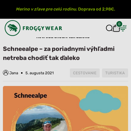
Merino v zľave pre celú rodinu.
Doprava od 2,98€.
0
Schneealpe – za poriadnymi výhľadmi
Úvod
Blog
netreba chodiť tak ďaleko
Schneealpe – za poriadnymi výhľadmi
netreba chodiť tak ďaleko
Jana
5. augusta 2021
CESTOVANIE
TURISTIKA