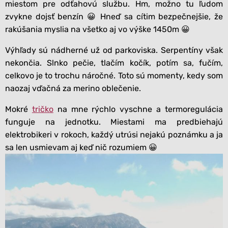
miestom pre odťahovú službu. Hm, možno tu ľudom
zvykne dojsť benzín 😀 Hneď sa cítim bezpečnejšie, že
rakúšania myslia na všetko aj vo výške 1450m 😀
Výhľady sú nádherné už od parkoviska. Serpentíny však
nekončia. Slnko pečie, tlačím kočík, potím sa, fučím,
celkovo je to trochu náročné. Toto sú momenty, kedy som
naozaj vďačná za merino oblečenie.
Mokré
tričko
na mne rýchlo vyschne a termoregulácia
funguje na jednotku. Miestami ma predbiehajú
elektrobikeri v rokoch, každý utrúsi nejakú poznámku a ja
sa len usmievam aj keď nič rozumiem 😀