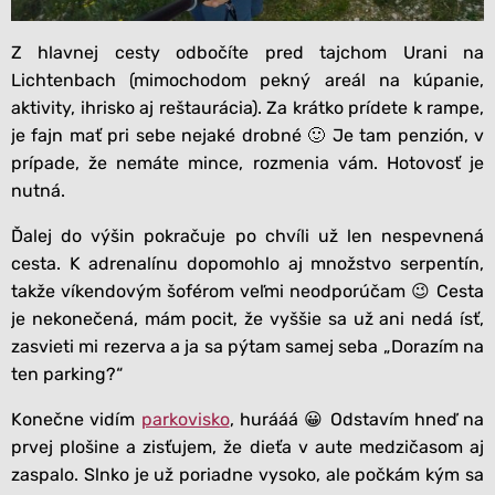
Z hlavnej cesty odbočíte pred tajchom Urani na
Lichtenbach (mimochodom pekný areál na kúpanie,
aktivity, ihrisko aj reštaurácia). Za krátko prídete k rampe,
je fajn mať pri sebe nejaké drobné 🙂 Je tam penzión, v
prípade, že nemáte mince, rozmenia vám. Hotovosť je
nutná.
Ďalej do výšin pokračuje po chvíli už len nespevnená
cesta. K adrenalínu dopomohlo aj množstvo serpentín,
takže víkendovým šoférom veľmi neodporúčam 😉 Cesta
je nekonečená, mám pocit, že vyššie sa už ani nedá ísť,
zasvieti mi rezerva a ja sa pýtam samej seba „Dorazím na
ten parking?“
Konečne vidím
parkovisko
, hurááá 😀 Odstavím hneď na
prvej plošine a zisťujem, že dieťa v aute medzičasom aj
zaspalo. Slnko je už poriadne vysoko, ale počkám kým sa