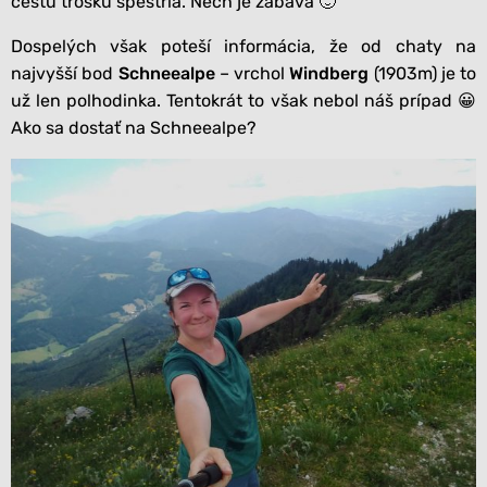
cestu trošku spestria. Nech je zábava 🙂
Dospelých však poteší informácia, že od chaty na
najvyšší bod
Schneealpe
– vrchol
Windberg
(1903m) je to
už len polhodinka. Tentokrát to však nebol náš prípad 😀
Ako sa dostať na Schneealpe?