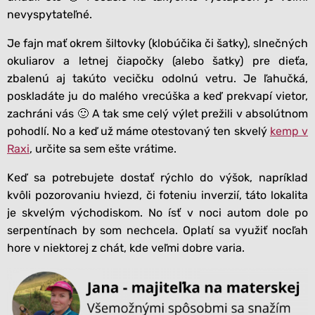
nevyspytateľné.
Je fajn mať okrem šiltovky (klobúčika či šatky), slnečných
okuliarov a letnej čiapočky (alebo šatky) pre dieťa,
zbalenú aj takúto vecičku odolnú vetru. Je ľahučká,
poskladáte ju do malého vrecúška a keď prekvapí vietor,
zachráni vás 🙂 A tak sme celý výlet prežili v absolútnom
pohodlí. No a keď už máme otestovaný ten skvelý
kemp v
Raxi
, určite sa sem ešte vrátime.
Keď sa potrebujete dostať rýchlo do výšok, napríklad
kvôli pozorovaniu hviezd, či foteniu inverzií, táto lokalita
je skvelým východiskom. No ísť v noci autom dole po
serpentínach by som nechcela. Oplatí sa využiť nocľah
hore v niektorej z chát, kde veľmi dobre varia.