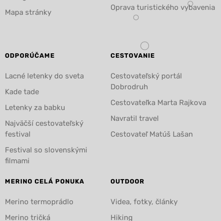
Oprava turistického vybavenia
Mapa stránky
ODPORÚČAME
CESTOVANIE
Lacné letenky do sveta
Cestovateľský portál
Dobrodruh
Kade tade
Cestovateľka Marta Rajkova
Letenky za babku
Navratil travel
Najväčší cestovateľský
festival
Cestovateľ Matúš Lašan
Festival so slovenskými
filmami
MERINO CELÁ PONUKA
OUTDOOR
Merino termoprádlo
Videa, fotky, články
Merino tričká
Hiking