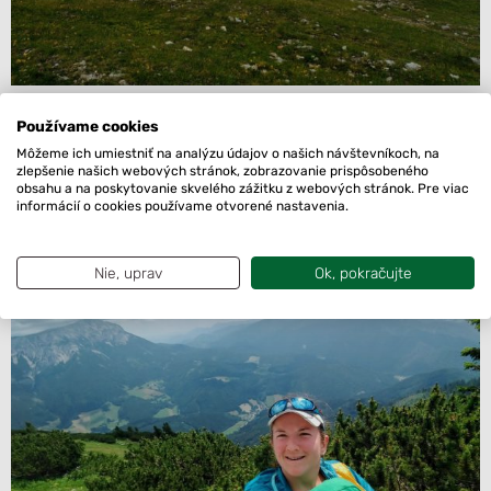
Patrika už kočík nebaví, vyberiem ho v kosodrevine,
Používame cookies
sadám na zadok a premýšľam čo ďalej. Len ja a moje
Môžeme ich umiestniť na analýzu údajov o našich návštevníkoch, na
myšlienky, aký nezvyk. Keby bol s nami aj starší (3,5r)
zlepšenie našich webových stránok, zobrazovanie prispôsobeného
obsahu a na poskytovanie skvelého zážitku z webových stránok. Pre viac
syn, ktorý má požiadavok za troch, takáto kľudná chvíľka
informácií o cookies používame otvorené nastavenia.
určite nehrozí 😀
Nie, uprav
Ok, pokračujte