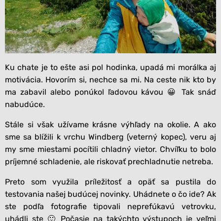
Ku chate je to ešte asi pol hodinka, upadá mi morálka aj
motivácia. Hovorím si, nechce sa mi. Na ceste nik kto by
ma zabavil alebo ponúkol ľadovou kávou 😀 Tak snáď
nabudúce.
Stále si však užívame krásne výhľady na okolie. A ako
sme sa blížili k vrchu Windberg (veterný kopec), veru aj
my sme miestami pocítili chladný vietor. Chvíľku to bolo
príjemné schladenie, ale riskovať prechladnutie netreba.
Preto som využila príležitosť a opäť sa pustila do
testovania našej budúcej novinky. Uhádnete o čo ide? Ak
ste podľa fotografie tipovali neprefúkavú vetrovku,
uhádli ste 🙂 Počasie na takýchto výstupoch je veľmi