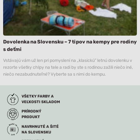
Dovolenka na Slovensku – 7 tipov na kempy pre rodiny
s deťmi
Vstávajú vám už len pri pomyslení na „klasickú” letnú dovolenku v
rezorte všetky chlpy na tele a radi by ste s rodinou zažili niečo iné,
niečo nezabudnuteľné? Vyberte sa s nimi do kempu.
VŠETKY FARBY A
VEĽKOSTI SKLADOM
PRÍRODNÝ
PRODUKT
NAVRHNUTÉ A ŠITÉ
NA SLOVENSKU