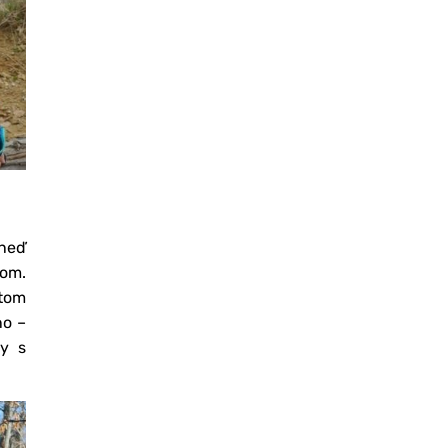
hneď
lom.
btom
no –
vy s