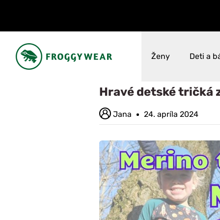
Ženy
Deti a b
Úvod
Blog
Hravé detské trič
Hravé detské tričká 
Novinky
Novinky
VÝPREDAJ až 50%
VÝPREDAJ až 50%
Jana
24. apríla 2024
Všetko
Všetko