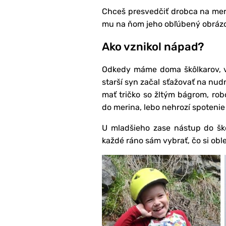
Chceš presvedčiť drobca na meri
mu na ňom jeho obľúbený obrázo
Ako vznikol nápad?
Odkedy máme doma škôlkarov, veľ
starší syn začal sťažovať na nudn
mať tričko so žltým bágrom, rob
do merina, lebo nehrozí spotenie
U mladšieho zase nástup do škô
každé ráno sám vybrať, čo si oble