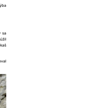
hýba
y sa
úžil
ekaš
oval