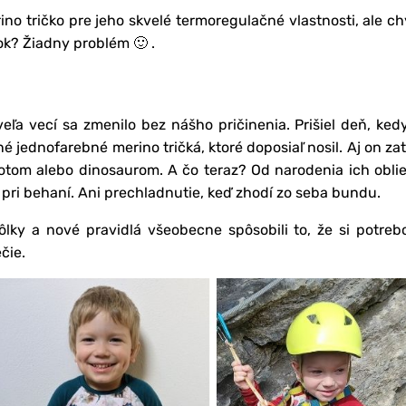
no tričko pre jeho skvelé termoregulačné vlastnosti, ale c
k? Žiadny problém 🙂 .
a vecí sa zmenilo bez nášho pričinenia. Prišiel deň, ked
é jednofarebné merino tričká, ktoré doposiaľ nosil. Aj on zat
otom alebo dinosaurom. A čo teraz? Od narodenia ich obli
 pri behaní. Ani prechladnutie, keď zhodí zo seba bundu.
lky a nové pravidlá všeobecne spôsobili to, že si potreb
čie.