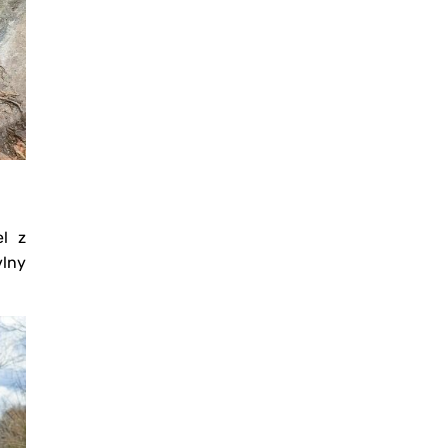
el z
vlny