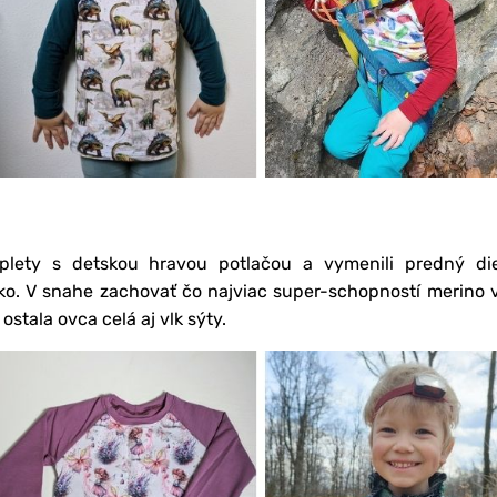
plety s detskou hravou potlačou a vymenili predný di
ko. V snahe zachovať čo najviac super-schopností merino 
stala ovca celá aj vlk sýty.