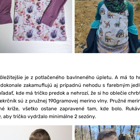
ôležitejšie je z potlačeného bavlneného úpletu. A má to 
 dokonale zakamuflujú aj prípadnú nehodu s farebným jed
ľadať, kde má tričko predok a nehrozí, že si ho oblečie chr
iekrčník sú z pružnej 190gramovej merino vlny. Pružné meri
é kríže, všetko ostane zapravené tam, kde bolo. Ruká
aby tričko vydržalo minimálne 2 sezóny.