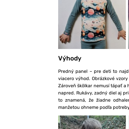
Výhody
Predný panel – pre deti to najd
viacero výhod. Obrázkové vzory
Zároveň škôlkar nemusí tápať a h
napred. Rukávy, zadný diel aj pr
to znamená, že žiadne odhalen
manžetou ohneme podľa potreby, 