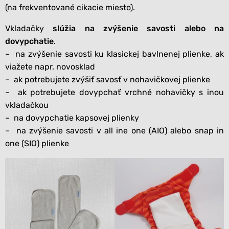
(na frekventované cikacie miesto).
Vkladačky
slúži
a na zvýšenie savosti alebo na
dovypchatie
.
– na zvýšenie savosti ku klasickej bavlnenej plienke, ak
viažete napr. novosklad
– ak potrebujete zvýšiť savosť v nohavičkovej plienke
– ak potrebujete dovypchať vrchné nohavičky s inou
vkladačkou
– na dovypchatie kapsovej plienky
– na zvýšenie savosti v all ine one (AIO) alebo snap in
one (SIO) plienke