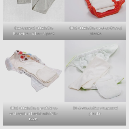
Bambusová vkladačka
Dlhá vkladačka v nohavičkovej
Borovina – dlhá – 2 pack
plienke
Dlhá vkladačka a prefold vo
Dlhá vkladačka v kapsovej
vrchných nohavičkách PUL-
plienke.
kách.