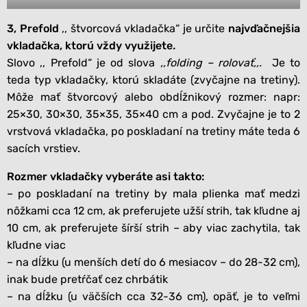
3, Prefold
,, štvorcová vkladačka“ je určite
najvďačnejšia
vkladačka, ktorú vždy využijete.
Slovo ,, Prefold“ je od slova
,,folding – rolovať,,.
Je to
teda typ vkladačky, ktorú skladáte (zvyčajne na tretiny).
Môže mať štvorcový alebo obdĺžnikový rozmer: napr:
25×30, 30×30, 35×35, 35×40 cm a pod. Zvyčajne je to 2
vrstvová vkladačka, po poskladaní na tretiny máte teda 6
sacích vrstiev.
Rozmer vkladačky vyberáte asi takto:
– po poskladaní na tretiny by mala plienka mať medzi
nôžkami cca 12 cm, ak preferujete užší strih, tak kľudne aj
10 cm, ak preferujete šírší strih – aby viac zachytila, tak
kľudne viac
– na dĺžku (u menších detí do 6 mesiacov – do 28-32 cm),
inak bude pretŕčať cez chrbátik
– na dĺžku (u väčších cca 32-36 cm), opäť, je to veľmi