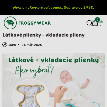
Merino v zľave pre celú rodinu.
Doprava od 2,98€.
0
Úvod
Blog
Látkové plienky – vkladacie plieny
Látkové plienky – vkladacie plieny
Laura
21. mája 2026