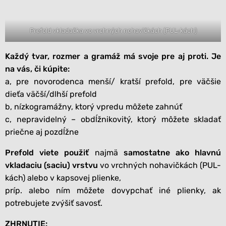
Prefold vkladačka vo vrchných nohavičkách (PUL-kách)
Každý tvar, rozmer a gramáž má svoje pre aj proti. Je
na vás, či kúpite:
a, pre novorodenca menší/ kratší prefold, pre väčšie
dieťa väčší/dlhší prefold
b, nízkogramážny, ktorý vpredu môžete zahnúť
c, nepravidelný – obdĺžnikovitý, ktorý môžete skladať
priečne aj pozdĺžne
Prefold viete použiť
najmä
samostatne ako hlavnú
vkladaciu (saciu) vrstvu
vo vrchných nohavičkách (PUL-
kách) alebo v kapsovej plienke,
príp. alebo ním môžete dovypchať iné plienky, ak
potrebujete zvýšiť savosť.
ZHRNUTIE: