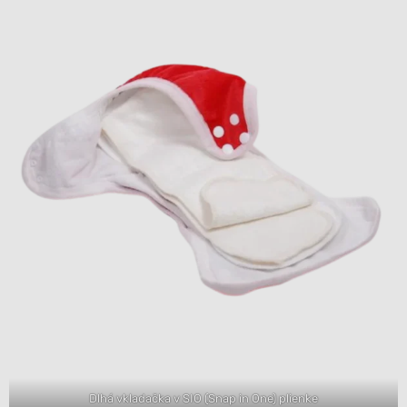
Dlhá vkladačka v SIO (Snap in One) plienke