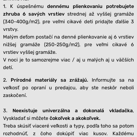
1. K úspešnému
dennému plienkovaniu potrebujete
zhruba 6 savých vrstiev
strednej až vyššej gramáže
(340-400g/m2), pre veľmi cikavé deti pridajte ďalšie 3
vrstvy.
Malým deťom postačí na denné plienkovanie aj 6 vrstiev
nižšej gramáže (250-250g/m2), pre veľmi cikavé 6
vrstiev vyššej gramáže.
V noci je to samozrejme viac / aj u malých aj u väčších
detí.
2.
Prírodné materiály sa zrážajú.
Informujte sa na
veľkosť po opraní u predajcu, aby ste neskôr neboli
zaskočení.
3.
Neexistuje univerzálna a dokonalá vkladačka
,
Vyskladať si môžete
čokoľvek a akokoľvek.
Treba skúsiť viaceré veľkosti a typy, podľa toho sa potom
rozhodnúť, z čoho dokúpiť viac kusov. Každému