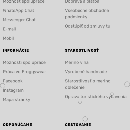
Možnosť spolupráce
Doprava a platba
WhatsApp Chat
Všeobecné obchodné
podmienky
Messenger Chat
Odstúpiť od zmluvy tu
E-mail
Mobil
INFORMÁCIE
STAROSTLIVOSŤ
Možnosti spolupráce
Merino vlna
Práca vo Froggywear
Vyrobené handmade
Facebook
Starostlivosť o merino
oblečenie
Instagram
Oprava turistického vybavenia
Mapa stránky
ODPORÚČAME
CESTOVANIE