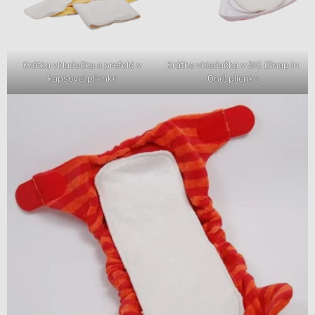
Krátka vkladačka a prefold v
Krátka vkladačka v SIO (Snap in
kapsovej plienke
One) plienke