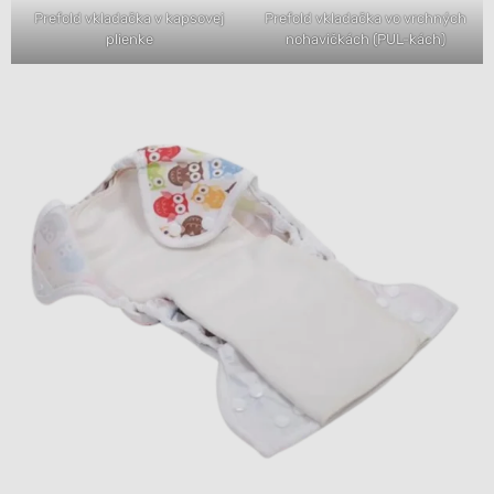
Prefold vkladačka v kapsovej
Prefold vkladačka vo vrchných
plienke
nohavičkách (PUL-kách)