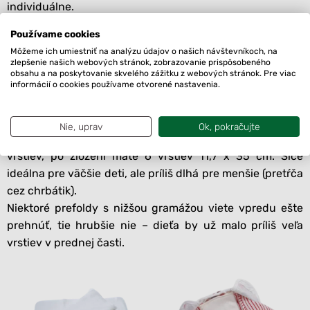
individuálne.
Štvorcový alebo obdĺžnikový prefold?
Používame cookies
Pr. 1: Prefold s rozmermi 28 x 35 cm viete poskladať na 6
Môžeme ich umiestniť na analýzu údajov o našich návštevníkoch, na
zlepšenie našich webových stránok, zobrazovanie prispôsobeného
vrstiev priečne aj pozdĺžne, pre menšie deti máte po
obsahu a na poskytovanie skvelého zážitku z webových stránok. Pre viac
informácií o cookies používame otvorené nastavenia.
zložení 11,7 x 28 cm, pre väčšie deti 9,3 x 35 cm
(vkladačka je však užšia, čo nemusí niekomu vyhovovať,
nezachytí toľko tekutiny).
Nie, uprav
Ok, pokračujte
Pr. 2: Prefold s rozmermi 35 x 35 cm viete poskladať na 6
vrstiev, po zložení máte 6 vrstiev 11,7 x 35 cm. Síce
ideálna pre väčšie deti, ale príliš dlhá pre menšie (pretŕča
cez chrbátik).
Niektoré prefoldy s nižšou gramážou viete vpredu ešte
prehnúť, tie hrubšie nie – dieťa by už malo príliš veľa
vrstiev v prednej časti.