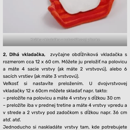
Krátka vkladačka v nohavičkovej plienke
2, Dlhá vkladačka,
zvyčajne obdĺžniková vkladačka s
rozmerom cca 12 x 60 cm. Môžete ju preložiť na polovicu
a máte 4 sacie vrstvy (ak máte 2 vrstvovú), alebo 6
sacích vrstiev (ak máte 3 vrstvovú).
Veľkosť si nastavíte preložením. U dvojvrstvovej
vkladačky 12 x 60cm môžete skladať napr. takto:
– preložíte na polovicu a máte 4 vrstvy s dĺžkou 30 cm
– preložíte iba v prednej tretine a máte 4 vrstvy vpredu a
v strede a 2 vrstvy pod zadočkom s dĺžkou napr. 36 cm
atď. atď.
Jednoducho si naskladáte vrstvy tam, kde potrebujete