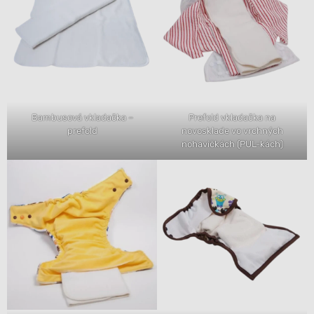
Bambusová vkladačka –
Prefold vkladačka na
prefold
novosklade vo vrchných
nohavičkách (PUL-kách)