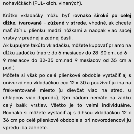
nohavičkách (PUL-kách, vlnených).
Krátke vkladačky môžu byť
rovnako široké po celej
dĺžke
,
t
varované – zúžené v strede
, vhodné, ak chcete
mať štíhlu plienku medzi nôžkami a naopak viac sacej
vrstvy v prednej a zadnej časti.
Ak kupujete takúto vkladačku, môžete kupovať priamo na
dĺžku zadočku (napr.: do 6 mesiacov do 28-30 cm, od 6 –
9 mesiacov do 32-35 cm,nad 9 mesiacov od 35 cm a
pod.).
Môžete si však po celé plienkové obdobie vystačiť aj s
univerzálnou vkladačkou cca 12 x 30 a používať ju iba na
frekventované miesto (u dievčat viac na stred, u
chlapcov viac dopredu), tým pádom nemáte na zadku
celý balík vrstiev. Všetko je to veľmi individuálne.
Rovnako si môžete vystačiť aj s dlhšou vkladačkou 12 x
36 cm po celé plienkové obdobie a pri novorodencovi ju
vpredu iba zahnete.