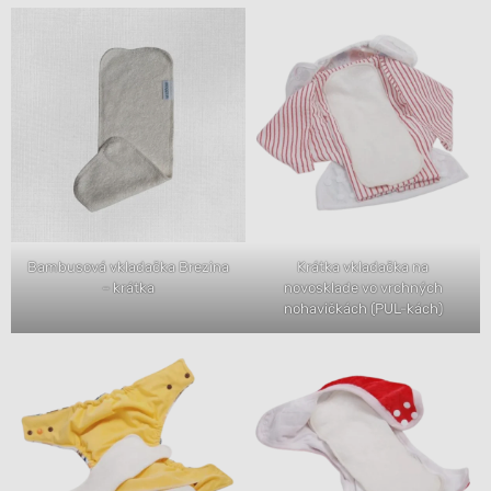
Bambusová vkladačka Brezina
Krátka vkladačka na
– krátka
novosklade vo vrchných
nohavičkách (PUL-kách)