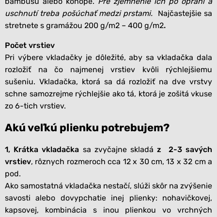
bambusu alebo konope.
Pre zjemnenie ich po opraní a
uschnutí treba pošúchať medzi prstami.
Najčastejšie sa
stretnete s gramážou 200 g/m2 – 400 g/m2
.
Počet vrstiev
Pri výbere vkladačky je dôležité, aby sa vkladačka dala
rozložiť na čo najmenej vrstiev kvôli rýchlejšiemu
sušeniu. Vkladačka, ktorá sa dá rozložiť na dve vrstvy
schne samozrejme rýchlejšie ako tá, ktorá je zošitá vkuse
zo 6-tich vrstiev.
Akú veľkú plienku potrebujem?
1, Krátka vkladačka
sa zvyčajne skladá
z 2-3 savých
vrstiev
, rôznych rozmeroch cca 12 x 30 cm, 13 x 32 cm a
pod.
Ako samostatná vkladačka nestačí, slúži skôr na zvýšenie
savosti alebo dovypchatie inej plienky: nohavičkovej,
kapsovej, kombinácia s inou plienkou vo vrchných