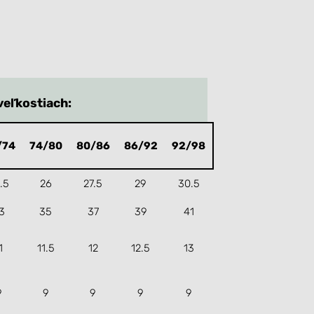
veľkostiach:
/74
74/80
80/86
86/92
92/98
.5
26
27.5
29
30.5
3
35
37
39
41
1
11.5
12
12.5
13
9
9
9
9
9