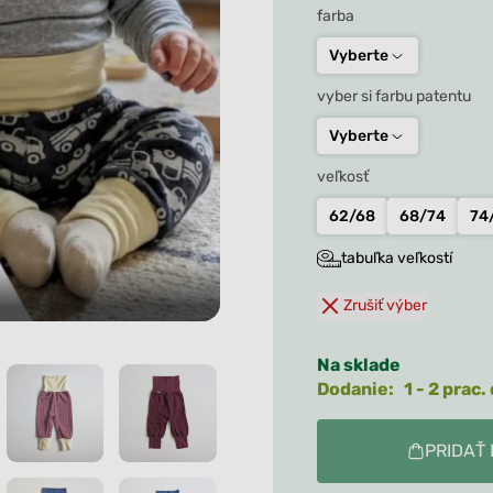
Tielka
Ležérne tričká
was:
Kukly a čiapky
farba
Roláky
Nadrozmerné tričká
29.90
Vaky na spanie a
Vyberte
Ležérne tričká
deky
Všetko
vyber si farbu patentu
Nadrozmerné tričká
Capačky, rukavičky,
štucne
Vyberte
Všetko
Všetko
veľkosť
62/68
68/74
74
tabuľka veľkostí
Zrušiť výber
Na sklade
Dodanie: 1 - 2 prac. 
PRIDAŤ 