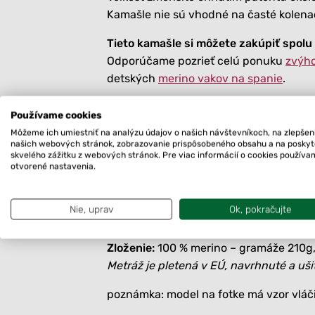
Kamašle nie sú vhodné na časté kolena
Tieto kamašle si môžete zakúpiť spolu 
Odporúčame pozrieť celú ponuku
zvýh
detských
merino vakov na spanie
.
Častá otázka: dieťa má 7 mesiacov, akú
Používame cookies
Oblečenie kupujeme podľa výšky dieť
Môžeme ich umiestniť na analýzu údajov o našich návštevníkoch, na zlepšen
výšku aj hmotnosť).
našich webových stránok, zobrazovanie prispôsobeného obsahu a na posky
skvelého zážitku z webových stránok. Pre viac informácií o cookies použív
V princípe vždy platí, že oblečenie kupu
otvorené nastavenia.
– pr: ak má dieťa 68 cm a je primerané 
Rozdiel medzi jednotlivými veľkosťami v
Nie, uprav
Ok, pokračujte
oblečenie vydrží dlhšie.
Zloženie:
100 % merino – gramáže 210g, 
Metráž je pletená v EÚ, navrhnuté a uši
poznámka: model na fotke má vzor vláčik