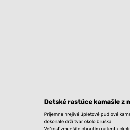
Detské rastúce kamašle z m
Príjemne hrejivé úpletové pudlové kama
dokonale drží tvar okolo bruška.
Veľkosť zmenšíte ohnutím patentu okolo 