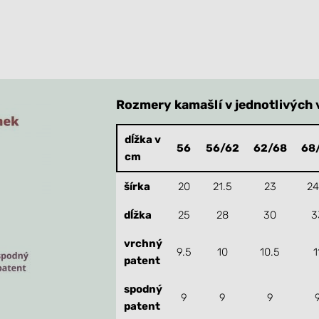
Rozmery kamašlí v jednotlivých 
dĺžka v
56
56/62
62/68
68
cm
šírka
20
21.5
23
24
dĺžka
25
28
30
3
vrchný
9.5
10
10.5
1
patent
spodný
9
9
9
patent