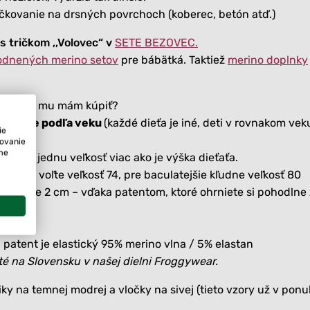
čkovanie na drsných povrchoch (koberec, betón atď.)
s tričkom ,,Volovec“ v
SETE BEZOVEC.
odnených merino setov
pre bábätká. Taktiež
merino doplnky
 veľkosť mu mám kúpiť?
aťa, nie podľa veku
(každé dieťa je iné, deti v rovnakom ve
ie
tovanie
ame
jeme o jednu veľkosť viac ako je výška dieťaťa.
kľudne voľte veľkosť 74, pre baculatejšie kľudne veľkosť 80
 dĺžke je 2 cm – vďaka patentom, ktoré ohrniete si pohodlne 
patent je elastický 95% merino vlna / 5% elastan
té na Slovensku v našej dielni Froggywear.
y na temnej modrej a vločky na sivej (tieto vzory už v ponuk