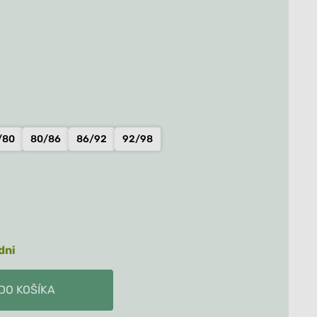
is:
Všetko
Všetko
€.
24.90€.
/80
80/86
86/92
92/98
Dets
dni
DO KOŠÍKA