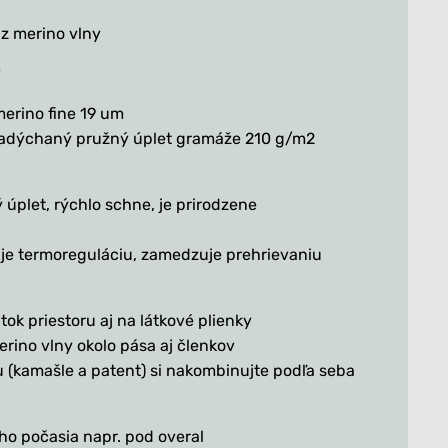
avomodré vláčiky set
z merino vlny
v
merino fine 19 um
nadýchaný pružný úplet gramáže 210 g/m2
úplet, rýchlo schne, je prirodzene
je termoreguláciu, zamedzuje prehrievaniu
ok priestoru aj na látkové plienky
rino vlny okolo pása aj členkov
 (kamašle a patent) si nakombinujte podľa seba
o počasia napr. pod overal