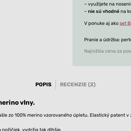
– využijete na noseni
–
nie sú vhodné
na k
V ponuke aj ako
set 
Pranie a údržba: pert
Najnižšia cena za pos
POPIS
RECENZIE (2)
erino vlny.
šle zo 100% merino vzorovaného úpletu. Elastický patent v 
nožičiek, vydržia tak dlhšie.