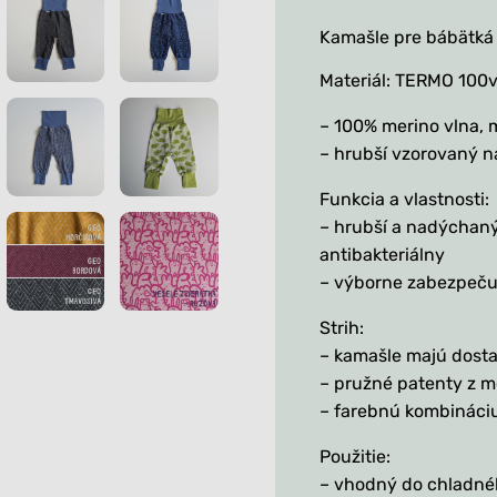
tm
Kamašle pre bábätká 
Materiál: TERMO 100
– 100% merino vlna, 
– hrubší vzorovaný 
Funkcia a vlastnosti:
– hrubší a nadýchaný 
antibakteriálny
– výborne zabezpeču
Strih:
– kamašle majú dostat
– pružné patenty z me
– farebnú kombináciu
Použitie:
– vhodný do chladnéh