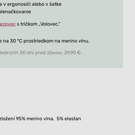
e v ergonosiči alebo v šatke
olenačkovanie
Bezovec
s tričkom „Volovec.“
e na 30 °C prostriedkom na merino vlnu.
ledných 30 dní pred zľavou: 29,90 €.
zložení 95% merino vlna, 5% elastan