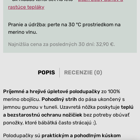
rastúce tepláky
Pranie a údržba: perte na 30 °C prostriedkom na
merino vlnu.
Najnižšia cena za posledných 30 dní: 32,90 €.
POPIS
RECENZIE (0)
Príjemné a hrejivé úpletové polodupačky
zo 100%
merino obojlícu.
Pohodlný strih
do pása ukončený s
jemnou gumou v tuneli. Uzavretá nôžka poskytuje
teplú
a bezstarostnú ochranu nožičiek
bez potreby obúvať
ponožky, ktoré bábätká často strácajú :).
Polodupačky sú
praktickým a pohodlným kúskom