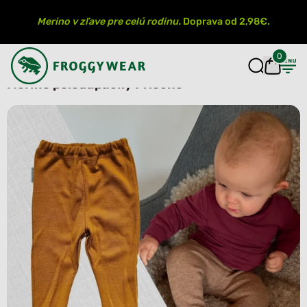
Merino v zľave pre celú rodinu.
Doprava od 2,98€.
0
Merino polodupačky Priečne