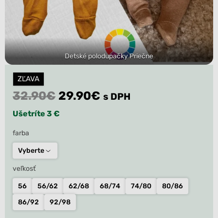
Detské polodupačky Priečne
ZĽAVA
Original
Current
32.90
€
29.90
€
s DPH
price
price
Ušetríte 3 €
was:
is:
farba
32.90€.
29.90€.
Vyberte
veľkosť
56
56/62
62/68
68/74
74/80
80/86
86/92
92/98