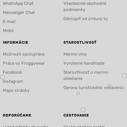
WhatsApp Chat
Všeobecné obchodné
podmienky
Messenger Chat
Odstúpiť od zmluvy tu
E-mail
Mobil
INFORMÁCIE
STAROSTLIVOSŤ
Možnosti spolupráce
Merino vlna
Práca vo Froggywear
Vyrobené handmade
Facebook
Starostlivosť o merino
oblečenie
Instagram
Oprava turistického vybavenia
Mapa stránky
ODPORÚČAME
CESTOVANIE
Lacné letenky do sveta
Cestovateľský portál