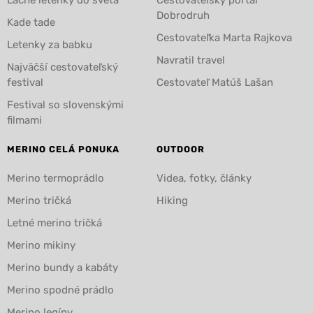
Dobrodruh
Kade tade
Cestovateľka Marta Rajkova
Letenky za babku
Navratil travel
Najväčší cestovateľský
festival
Cestovateľ Matúš Lašan
Festival so slovenskými
filmami
MERINO CELÁ PONUKA
OUTDOOR
Merino termoprádlo
Videa, fotky, články
Merino tričká
Hiking
Letné merino tričká
Merino mikiny
Merino bundy a kabáty
Merino spodné prádlo
Merino legíny