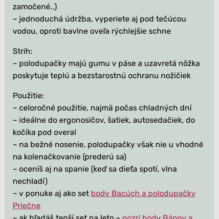
zamočené..)
– jednoduchá údržba, vyperiete aj pod tečúcou
vodou, oproti bavlne oveľa rýchlejšie schne
Strih:
– polodupačky majú gumu v páse a uzavretá nôžka
poskytuje teplú a bezstarostnú ochranu nožičiek
Použitie:
– celoročné použitie, najmä počas chladných dní
– ideálne do ergonosičov, šatiek, autosedačiek, do
kočíka pod overal
– na bežné nosenie, polodupačky však nie u vhodné
na kolenačkovanie (prederú sa)
– oceníš aj na spanie (keď sa dieťa spotí, vlna
nechladí)
– v ponuke aj ako set
body Bacúch a polodupačky
Priečne
– ak hľadáš tenší set na leto –
pozri body Bánov a