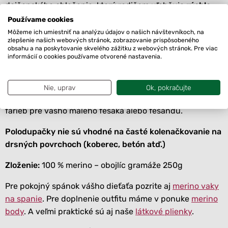
dojčenského oblečenia, ktorý rodičom uľahčuje
rýchle
obliekanie aj vyzliekanie bábätka
.
Používame cookies
Môžeme ich umiestniť na analýzu údajov o našich návštevníkoch, na
Skvelo sa kombinujú s body
, overalmi či čiapočkami. Sú
zlepšenie našich webových stránok, zobrazovanie prispôsobeného
obsahu a na poskytovanie skvelého zážitku z webových stránok. Pre viac
ideálne na
každodenné nosenie doma, počas
informácií o cookies používame otvorené nastavenia.
prechádzok
aj ako súčasť výbavičky do pôrodnice.
Tento univerzálny kúsok by určite nemal chýbať vo
Nie, uprav
Ok, pokračujte
výbave vášho bábätka. Ponúkame širokú škálu krásnych
farieb pre vášho malého fešáka alebo fešandu.
Polodupačky nie sú vhodné na časté kolenačkovanie na
drsných povrchoch (koberec, betón atď.)
Zloženie:
100 % merino – obojlíc gramáže 250g
Pre pokojný spánok vášho dieťaťa pozrite aj
merino vaky
na spanie
. Pre doplnenie outfitu máme v ponuke
merino
body
. A veľmi praktické sú aj naše
látkové plienky
.