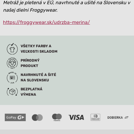
Metráž je pletená v EÚ, navrhnuté a ušité na Slovensku v
našej dielni Froggywear.
https://froggywear.sk/udrzba-merina/
VŠETKY FARBY A
VEĽKOSTI SKLADOM
PRÍRODNÝ
PRODUKT
NAVRHNUTÉ A ŠITÉ
NA SLOVENSKU
BEZPLATNÁ
VÝMENA