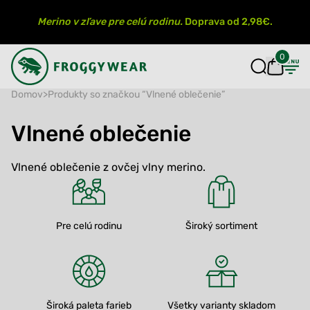
Merino v zľave pre celú rodinu.
Doprava od 2,98€.
0
Domov
>
Produkty so značkou “Vlnené oblečenie”
Vlnené oblečenie
Vlnené oblečenie z ovčej vlny merino.
Pre celú rodinu
Široký sortiment
Široká paleta farieb
Všetky varianty skladom