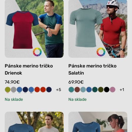
Pánske merino tričko
Pánske merino tričko
Drienok
Salatín
74.90
€
69.90
€
+5
+1
Na sklade
Na sklade