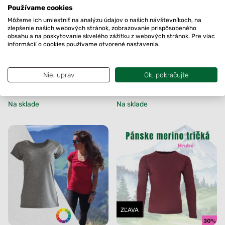
Používame cookies
Môžeme ich umiestniť na analýzu údajov o našich návštevníkoch, na
zlepšenie našich webových stránok, zobrazovanie prispôsobeného
obsahu a na poskytovanie skvelého zážitku z webových stránok. Pre viac
informácií o cookies používame otvorené nastavenia.
Dámske merino tričko
Pánske merino tričko
Dúbrava
Dargov
74.90
€
69.90
€
Nie, uprav
Ok, pokračujte
+3
+4
Na sklade
Na sklade
ZĽAVA