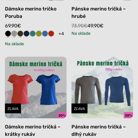
Dámske merino tričko
Pánske merino tričká –
Poruba
hrubé
Original
Current
69.90
€
73.90
€
49.90
€
price
price
Na sklade
+4
was:
is:
Na sklade
73.90€.
49.90€.
ZĽAVA
ZĽAVA
Dámske merino tričká –
Pánske merino tričká –
krátky rukáv
dlhý rukáv