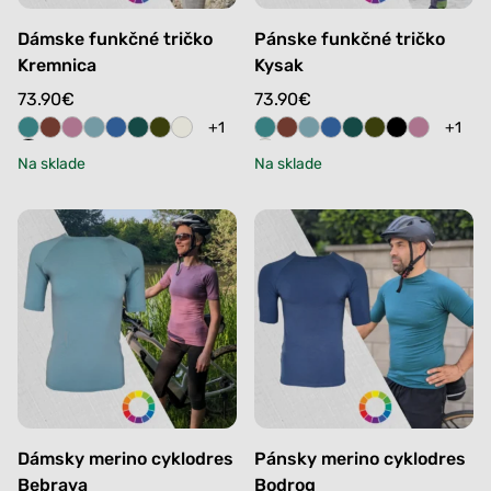
Dámske funkčné tričko
Pánske funkčné tričko
Kremnica
Kysak
73.90
€
73.90
€
+1
+1
Na sklade
Na sklade
Dámsky merino cyklodres
Pánsky merino cyklodres
Bebrava
Bodrog