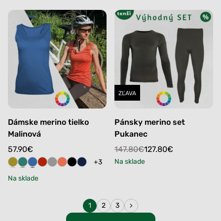
ZĽAVA
Dámske merino tielko
Pánsky merino set
Malinová
Pukanec
Original
Current
57.90
€
147.80
€
127.80
€
price
price
Na sklade
+3
was:
is:
Na sklade
147.80€.
127.80€.
1
2
3