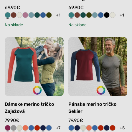
69.90
€
69.90
€
+1
+1
Na sklade
Na sklade
Dámske merino tričko
Pánske merino tričko
Zaježová
Sekier
79.90
€
79.90
€
+7
+5