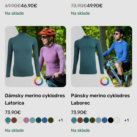
Original
Current
Original
Current
69.90
€
46.90
€
73.90
€
49.90
€
price
price
price
price
Na sklade
Na sklade
was:
is:
was:
is:
69.90€.
46.90€.
73.90€.
49.90€.
Dámsky merino cyklodres
Pánsky merino cyklodres
Latorica
Laborec
73.90
€
73.90
€
+1
+1
Na sklade
Na sklade