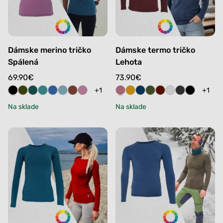
Dámske merino tričko
Dámske termo tričko
Spálená
Lehota
69.90
€
73.90
€
+1
+1
Na sklade
Na sklade