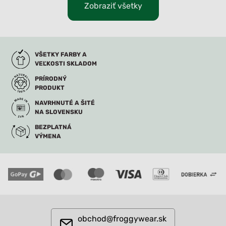
Zobraziť všetky
VŠETKY FARBY A
VEĽKOSTI SKLADOM
PRÍRODNÝ
PRODUKT
NAVRHNUTÉ A ŠITÉ
NA SLOVENSKU
BEZPLATNÁ
VÝMENA
obchod@froggywear.sk