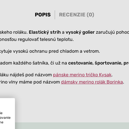
POPIS
RECENZIE (0)
skeho roláku.
Elastický strih
a
vysoký golier
zaručujú pohodl
nosťou regulovať telesnú teplotu.
skytuje vysokú ochranu pred chladom a vetrom.
ladom každého šatníka, či už na
cestovanie, športovanie, p
roláku nájdeš pod názvom
pánske merino tričko Kysak
.
erino vlny máme pod názvom
dámsky merino rolák Borinka
.
ie
tovanie
ame