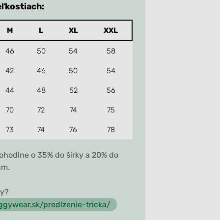
eľkostiach:
M
L
XL
XXL
46
50
54
58
42
46
50
54
44
48
52
56
70
72
74
75
73
74
76
78
pohodlne o 35% do šírky a 20% do
cm.
vy?
oggywear.sk/predlzenie-tricka/