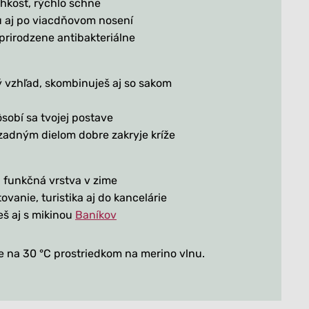
hkosť, rýchlo schne
u aj po viacdňovom nosení
 prirodzene antibakteriálne
 vzhľad, skombinuješ aj so sakom
ôsobí sa tvojej postave
 zadným dielom dobre zakryje kríže
1. funkčná vrstva v zime
ovanie, turistika aj do kancelárie
š aj s mikinou
Baníkov
e na 30 °C prostriedkom na merino vlnu.