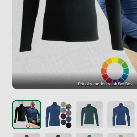
Pánsky merino rolák Borišov