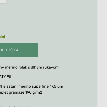
Všetko
Všetko
dni
DO KOŠÍKA
erino rolák Borišov - koláž
ný merino rolák s dlhým rukávom
ATY 95
% elastan, merino superfine 17.5 um
 úplet gramáže 190 g/m2