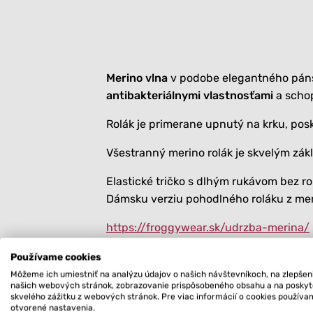
Merino vlna
v podobe elegantného pán
antibakteriálnymi vlastnosťami
a schop
Rolák je primerane upnutý na krku, po
Všestranný merino rolák je skvelým zák
Elastické tričko s dlhým rukávom bez 
Dámsku verziu pohodlného roláku z m
https://froggywear.sk/udrzba-merina/
Používame cookies
Veľkostná tabuľka
Borišov
Môžeme ich umiestniť na analýzu údajov o našich návštevníkoch, na zlepšen
našich webových stránok, zobrazovanie prispôsobeného obsahu a na posky
skvelého zážitku z webových stránok. Pre viac informácií o cookies použív
otvorené nastavenia.