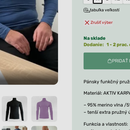
Tielka
Ležérne tričká
Kukly a čiapky
Roláky
Nadrozmerné tričká
tabuľka veľkostí
Vaky na spanie a
Ležérne tričká
deky
Všetko
Zrušiť výber
Nadrozmerné tričká
Capačky, rukavičky,
štucne
Všetko
Na sklade
Všetko
Dodanie: 1 - 2 prac. 
PRIDAŤ 
Pánsky m
Pánsky funkčný pruž
Materiál: AKTIV KARP
– 95% merino vlna /5
– tenší extra pružný
Funkcia a vlastnosti: