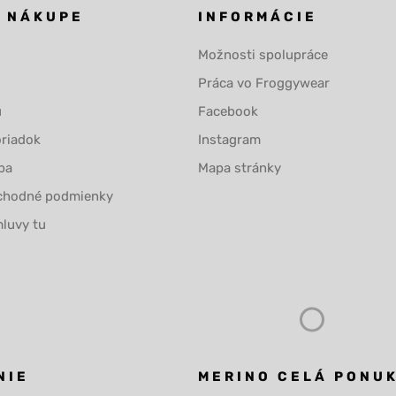
O NÁKUPE
INFORMÁCIE
Možnosti spolupráce
Práca vo Froggywear
u
Facebook
riadok
Instagram
ba
Mapa stránky
chodné podmienky
luvy tu
NIE
MERINO CELÁ PONU