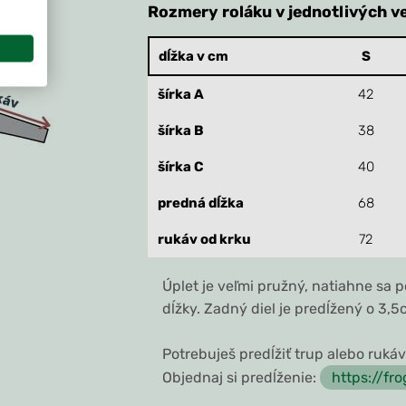
Rozmery roláku v jednotlivých v
dĺžka v cm
S
šírka A
42
šírka B
38
šírka C
40
predná dĺžka
68
rukáv od krku
72
Úplet je veľmi pružný, natiahne sa 
dĺžky. Zadný diel je predĺžený o 3,5
Potrebuješ predĺžiť trup alebo ruká
Objednaj si predĺženie:
https://fr