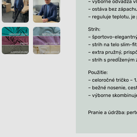
– výborne odvádza vl
– ostáva bez zápach
– reguluje teplotu, je
Strih:
– športovo-elegantný
– strih na telo slim-fit
– extra pružný, prisp
– strih s predĺženým
Použitie:
– celoročné tričko – 
– bežné nosenie, cest
– výborne skombinuje
Pranie a údržba: pert