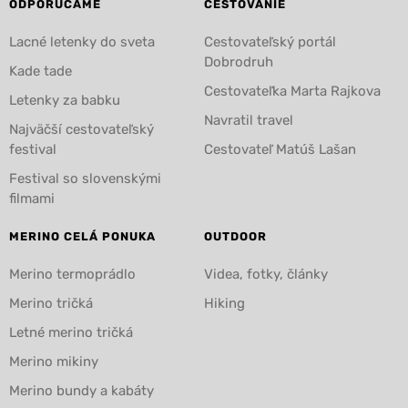
ODPORÚČAME
CESTOVANIE
Lacné letenky do sveta
Cestovateľský portál
Dobrodruh
Kade tade
Cestovateľka Marta Rajkova
Letenky za babku
Navratil travel
Najväčší cestovateľský
festival
Cestovateľ Matúš Lašan
Festival so slovenskými
filmami
MERINO CELÁ PONUKA
OUTDOOR
Merino termoprádlo
Videa, fotky, články
Merino tričká
Hiking
Letné merino tričká
Merino mikiny
Merino bundy a kabáty