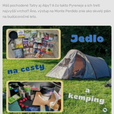
Máš pochodené Tatry aj Alpy? A čo takto Pyreneje a ich tretí
najvyšší vrchol? Áno, výstup na Monte Perdido znie ako skvelý plán
na budúcoročné leto.