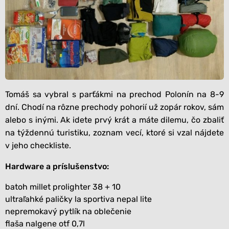
Tomáš sa vybral s parťákmi na prechod Polonín na 8-9
dní. Chodí na rôzne prechody pohorií už zopár rokov, sám
alebo s inými. Ak idete prvý krát a máte dilemu, čo zbaliť
na týždennú turistiku, zoznam vecí, ktoré si vzal nájdete
v jeho checkliste.
Hardware a príslušenstvo:
batoh
millet prolighter 38 + 10
ultraľahké paličky
la sportiva nepal lite
nepremokavý pytlík na oblečenie
flaša
nalgene otf 0,7l