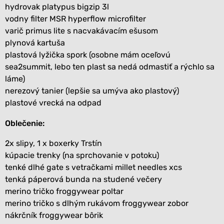
hydrovak
platypus bigzip 3l
vodny filter
MSR hyperflow microfilter
varič
primus lite s nacvakávacím ešusom
plynová kartuša
plastová lyžička spork (osobne mám oceľovú
sea2summit, lebo ten plast sa nedá odmastiť a rýchlo sa
láme)
nerezový tanier (lepšie sa umýva ako plastový)
plastové vrecká na odpad
Oblečenie:
2x slipy, 1 x
boxerky Trstín
kúpacie trenky (na sprchovanie v potoku)
tenké dlhé gate s vetračkami
millet needles xcs
tenká páperová bunda na studené večery
merino tričko
froggywear poltar
merino tričko s dlhým rukávom
froggywear zobor
nákrčník
froggywear bôrik