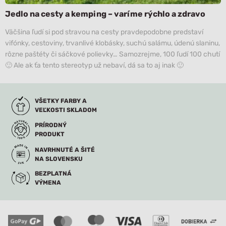
Jedlo na cesty a kemping – varíme rýchlo a zdravo
Väčšina ľudí si pod stravou na cesty pravdepodobne predstaví
vifónky, cestoviny, trvanlivé klobásky, suchú salámu, údenú slaninu,
rôzne paštéty či sáčkové polievky… Samozrejme, 100 ľudí 100 chutí
🙂 Ale ak ťa tento stereotyp už nebaví, dá sa to aj inak 🙂
VŠETKY FARBY A
VEĽKOSTI SKLADOM
PRÍRODNÝ
PRODUKT
NAVRHNUTÉ A ŠITÉ
NA SLOVENSKU
BEZPLATNÁ
VÝMENA