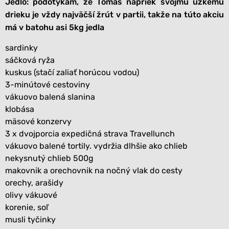
Jedlo: podotýkam, že Tomáš napriek svojmu úzkemu
drieku je vždy najväčší žrút v partii, takže na túto akciu
má v batohu asi 5kg jedla
sardinky
sáčková ryža
kuskus (stačí zaliať horúcou vodou)
3-minútové cestoviny
vákuovo balená slanina
klobása
mäsové konzervy
3 x dvojporcia expedičná strava Travellunch
vákuovo balené tortily. vydržia dlhšie ako chlieb
nekysnutý chlieb 500g
makovnik a orechovnik na nočný vlak do cesty
orechy, arašidy
olivy vákuové
korenie, soľ
musli tyčinky