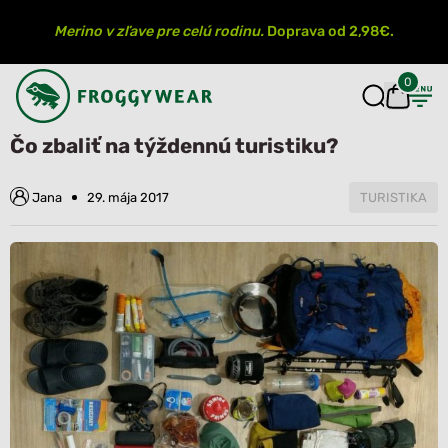
Merino v zľave pre celú rodinu.
Doprava od 2,98€.
0
Úvod
Blog
Čo zbaliť na týždennú turistiku?
Čo zbaliť na týždennú turistiku?
Jana
29. mája 2017
TURISTIKA