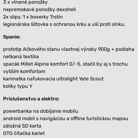
3 x vlnené ponožky
nepremokavé ponožky
dexshell
2x slipy, 1 x
boxerky Trstín
legionárska šiltovka s ochranou krku a uší proti slnku.
Spanie:
prototip Ačkového stanu vlastnej výroby 900g + podlaha
netkaná textília
spacák
Millet Alpine komfort 0/-5
, stačil by aj s trochu
vyšším komfortom
karimatka nafukovacia ultralight Yate Scout
kolíky typu Y
Príslušenstvo a elektro:
powerbanka na dobíjanie mobilu
android mobil s navigáciou a offline turistickou mapou
záložná SD karta
OTG čítačka kariet