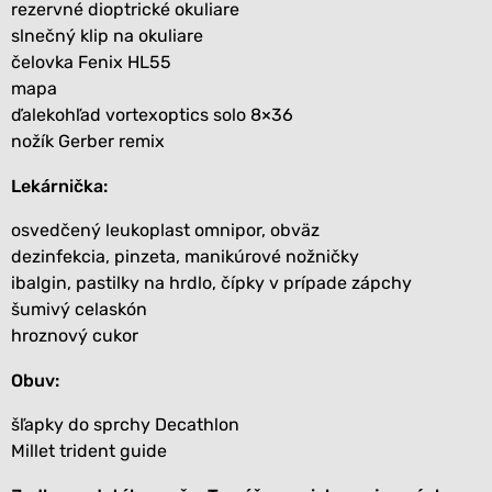
rezervné dioptrické okuliare
slnečný klip na okuliare
čelovka Fenix HL55
mapa
ďalekohľad vortexoptics solo 8×36
nožík Gerber remix
Lekárnička:
osvedčený leukoplast
omnipor
, obväz
dezinfekcia, pinzeta, manikúrové nožničky
ibalgin, pastilky na hrdlo, čípky v prípade zápchy
šumivý celaskón
hroznový cukor
Obuv:
šľapky do sprchy Decathlon
Millet trident guide