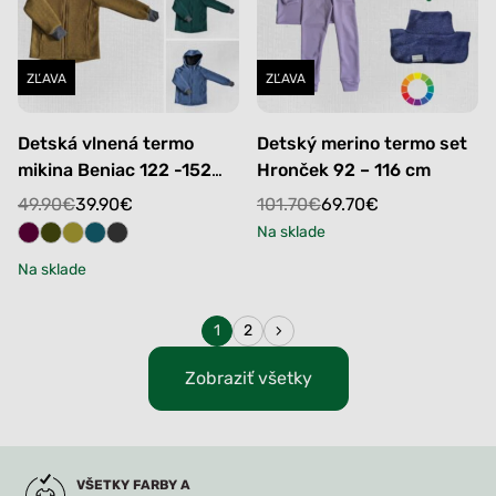
ZĽAVA
ZĽAVA
Detská vlnená termo
Detský merino termo set
mikina Beniac 122 -152
Hronček 92 – 116 cm
cm
Original
Current
Original
Current
49.90
€
39.90
€
101.70
€
69.70
€
price
price
price
price
Na sklade
was:
is:
was:
is:
Na sklade
49.90€.
39.90€.
101.70€.
69.70€.
1
2
Zobraziť všetky
VŠETKY FARBY A