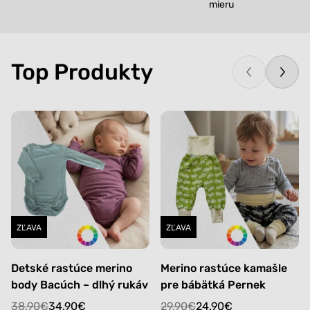
mieru
Top Produkty
ZĽAVA
ZĽAVA
Detské rastúce merino
Merino rastúce kamašle
body Bacúch – dlhý rukáv
pre bábätká Pernek
Original
Current
Original
Current
38.90
€
34.90
€
29.90
€
24.90
€