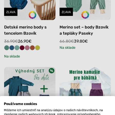
ZĽAVA
ZĽAVA
Detské merino body s
Merino set – body Bzovík
tencelom Bzovík
a tepláky Paseky
Original
Current
Original
Current
36.90
€
26.90
€
66.80
€
39.80
€
price
price
price
price
Na sklade
was:
is:
was:
is:
Na sklade
36.90€.
26.90€.
66.80€.
39.80€.
Používame cookies
Môžeme ich umiestniť na analýzu údajov o našich návštevníkoch, na
ZĽAVA
ZĽAVA
zlepšenie našich webových stránok, zobrazovanie prispôsobeného