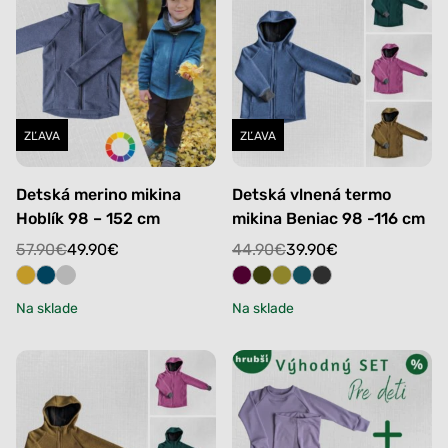
ZĽAVA
ZĽAVA
Detská merino mikina
Detská vlnená termo
Hoblík 98 – 152 cm
mikina Beniac 98 -116 cm
Original
Current
Original
Current
57.90
€
49.90
€
44.90
€
39.90
€
price
price
price
price
was:
is:
was:
is:
Na sklade
Na sklade
57.90€.
49.90€.
44.90€.
39.90€.