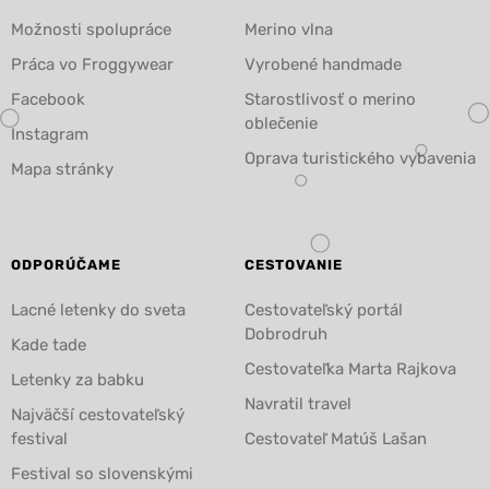
Možnosti spolupráce
Merino vlna
Práca vo Froggywear
Vyrobené handmade
Facebook
Starostlivosť o merino
oblečenie
Instagram
Oprava turistického vybavenia
Mapa stránky
ODPORÚČAME
CESTOVANIE
Lacné letenky do sveta
Cestovateľský portál
Dobrodruh
Kade tade
Cestovateľka Marta Rajkova
Letenky za babku
Navratil travel
Najväčší cestovateľský
festival
Cestovateľ Matúš Lašan
Festival so slovenskými