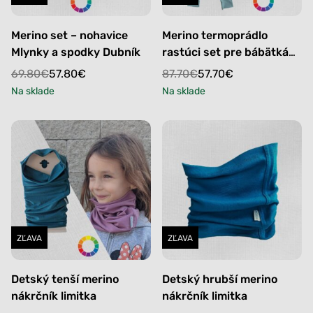
Merino set – nohavice
Merino termoprádlo
Mlynky a spodky Dubník
rastúci set pre bábätká
Bezovec
Original
Current
Original
Current
69.80
€
57.80
€
87.70
€
57.70
€
price
price
price
price
Na sklade
Na sklade
was:
is:
was:
is:
69.80€.
57.80€.
87.70€.
57.70€.
ZĽAVA
ZĽAVA
Detský tenší merino
Detský hrubší merino
nákrčník limitka
nákrčník limitka