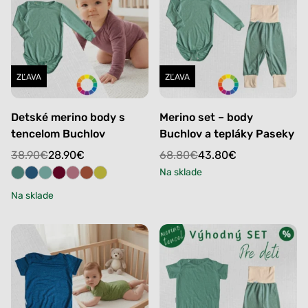
ZĽAVA
ZĽAVA
Detské merino body s
Merino set – body
tencelom Buchlov
Buchlov a tepláky Paseky
Original
Current
Original
Current
38.90
€
28.90
€
68.80
€
43.80
€
price
price
price
price
Na sklade
was:
is:
was:
is:
Na sklade
38.90€.
28.90€.
68.80€.
43.80€.