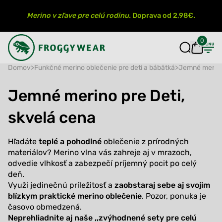
Merino v zľave pre celú rodinu.
Doprava od 2,98€.
0
Domov
>
Funkčné merino oblečenie pre deti a bábätká
>
Jemné merino 
Jemné merino pre Deti,
skvelá cena
Hľadáte
teplé a pohodlné
oblečenie z prírodných
materiálov? Merino vlna vás zahreje aj v mrazoch,
odvedie vlhkosť a zabezpečí príjemný pocit po celý
deň.
Využi jedinečnú príležitosť a
zaobstaraj sebe aj svojim
blízkym praktické merino oblečenie
. Pozor, ponuka je
časovo obmedzená.
Neprehliadnite aj naše ,,
zvýhodnené sety pre celú