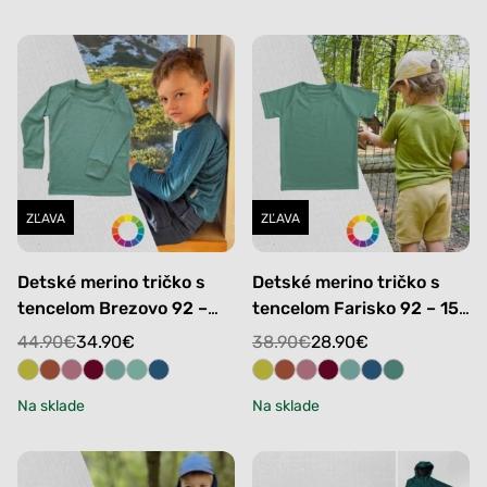
ZĽAVA
ZĽAVA
Detské merino tričko s
Detské merino tričko s
tencelom Brezovo 92 –
tencelom Farisko 92 – 152
152 cm
cm
Original
Current
Original
Current
44.90
€
34.90
€
38.90
€
28.90
€
price
price
price
price
was:
is:
was:
is:
Na sklade
Na sklade
44.90€.
34.90€.
38.90€.
28.90€.