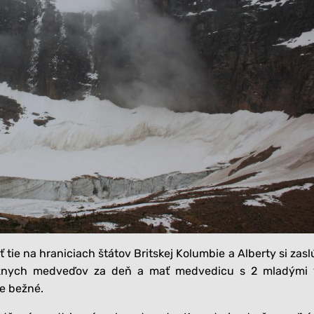
Tielka
Ležérne tričká
Kukly a čiapky
Roláky
Nadrozmerné tričká
Vaky na spanie a
Ležérne tričká
deky
Všetko
Nadrozmerné tričká
Capačky, rukavičky,
štucne
Všetko
Všetko
tie na hraniciach štátov Britskej Kolumbie a Alberty si zasl
rôznych medveďov za deň a mať medvedicu s 2 mladými 
e bežné.