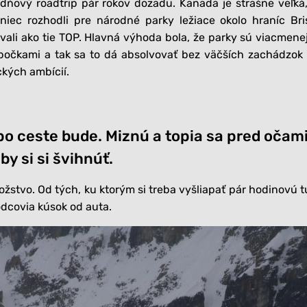
dňový roadtrip pár rokov dozadu. Kanada je strašne veľká
niec rozhodli pre národné parky ležiace okolo hraníc Bri
vali ako tie TOP. Hlavná výhoda bola, že parky sú viacmene
odbočkami a tak sa to dá absolvovať bez väčších zachádzok
ckých ambícií.
po ceste bude. Miznú a topia sa pred očami
by si si švihnúť.
stvo. Od tých, ku ktorým si treba vyšliapať pár hodinovú t
odcovia kúsok od auta.