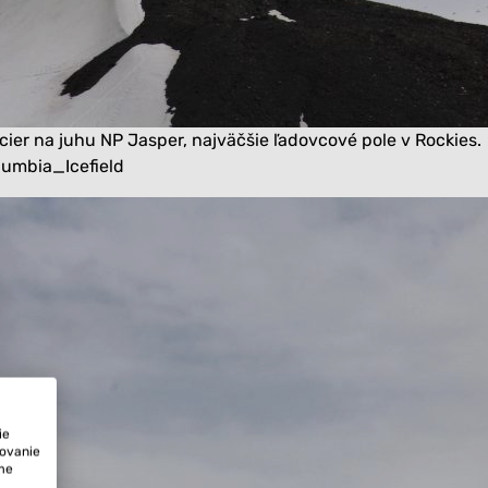
cier na juhu NP Jasper, najväčšie ľadovcové pole v Rockies.
lumbia_Icefield
ie
tovanie
ame