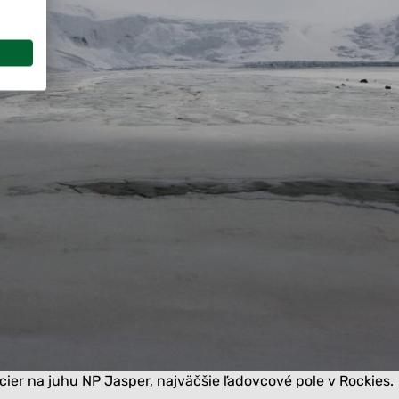
cier na juhu NP Jasper, najväčšie ľadovcové pole v Rockies.