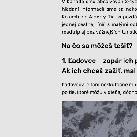
V Kanade sme absolvovali 2-týž
hľadaní informácií sme sa nako
Kolumbie a Alberty. Tie sa pozdá
jednej cestnej línií, s malými 
roadtrip aj bez vážnejších turisti
Na čo sa môžeš tešiť?
1. Ľadovce – zopár ich 
Ak ich chceš zažiť, mal 
Ľadovcov je tam neskutočné množ
po tie, ktoré môžu vidieť aj dôch