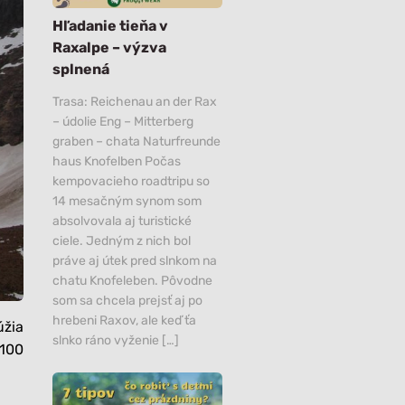
Všetko
Všetko
Hľadanie tieňa v
Raxalpe – výzva
splnená
Trasa: Reichenau an der Rax
– údolie Eng – Mitterberg
graben – chata Naturfreunde
haus Knofelben Počas
kempovacieho roadtripu so
14 mesačným synom som
absolvovala aj turistické
ciele. Jedným z nich bol
práve aj útek pred slnkom na
chatu Knofeleben. Pôvodne
som sa chcela prejsť aj po
hrebeni Raxov, ale keď ťa
úžia
slnko ráno vyženie […]
100