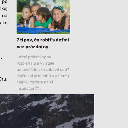
, po
skej
j na
 ako
7 tipov, čo robiť s deťmi
cez prázdniny
.
Letné prázdniny sa
rozbiehajú a vy stále
premýšľate ako zabaviť deti?
Možností je mnoho a v tomto
úru,
článku môžete nájsť
inšpiráciu 🙂 .