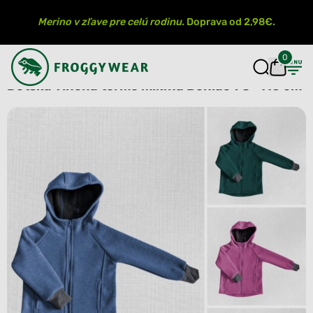
Merino v zľave pre celú rodinu.
Doprava od 2,98€.
0
Detská vlnená termo mikina Beniac 98 -116 cm