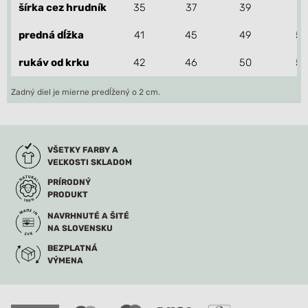
šírka cez hrudník
35
37
39
41
predná dĺžka
41
45
49
53
rukáv od krku
42
46
50
54
Zadný diel je mierne predĺžený o 2 cm.
VŠETKY FARBY A
VEĽKOSTI SKLADOM
PRÍRODNÝ
PRODUKT
NAVRHNUTÉ A ŠITÉ
NA SLOVENSKU
BEZPLATNÁ
VÝMENA