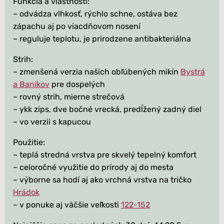
Funkcia a vlastnosti:
– odvádza vlhkosť, rýchlo schne, ostáva bez
zápachu aj po viacdňovom nosení
– reguluje teplotu, je prirodzene antibakteriálna
Strih:
– zmenšená verzia našich obľúbených mikín
Bystrá
a Baníkov
pre dospelých
– rovný strih, mierne strečová
– ykk zips, dve bočné vrecká, predĺžený zadný diel
– vo verzii s kapucou
Použitie:
– teplá stredná vrstva pre skvelý tepelný komfort
– celoročné využitie do prírody aj do mesta
– výborne sa hodí aj ako vrchná vrstva na tričko
Hrádok
– v ponuke aj väčšie veľkosti
122-152