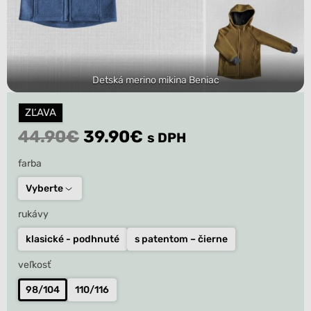
Detská merino mikina Beniac
ZĽAVA
Original
Current
44.90
€
39.90
€
s DPH
price
price
farba
was:
is:
Vyberte
44.90€.
39.90€.
rukávy
klasické - podhnuté
s patentom – čierne
veľkosť
98/104
110/116