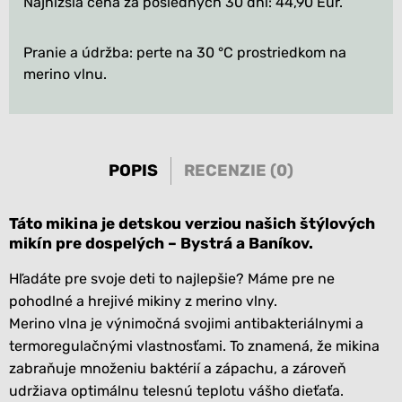
Najnižšia cena za posledných 30 dní: 44,90 Eur.
Pranie a údržba: perte na 30 °C prostriedkom na
merino vlnu.
POPIS
RECENZIE (0)
Táto mikina je detskou verziou našich štýlových
mikín pre dospelých – Bystrá a Baníkov.
Hľadáte pre svoje deti to najlepšie? Máme pre ne
pohodlné a hrejivé mikiny z merino vlny.
Merino vlna je výnimočná svojimi antibakteriálnymi a
termoregulačnými vlastnosťami. To znamená, že mikina
zabraňuje množeniu baktérií a zápachu, a zároveň
udržiava optimálnu telesnú teplotu vášho dieťaťa.