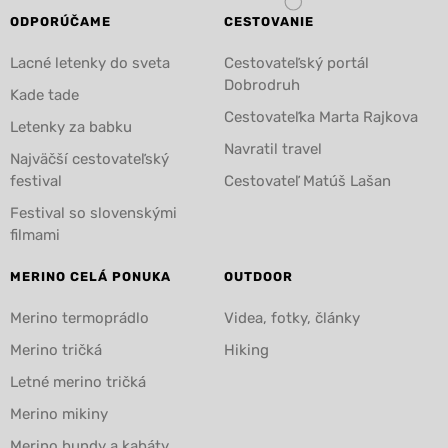
ODPORÚČAME
CESTOVANIE
Lacné letenky do sveta
Cestovateľský portál
Dobrodruh
Kade tade
Cestovateľka Marta Rajkova
Letenky za babku
Navratil travel
Najväčší cestovateľský
festival
Cestovateľ Matúš Lašan
Festival so slovenskými
filmami
MERINO CELÁ PONUKA
OUTDOOR
Merino termoprádlo
Videa, fotky, články
Merino tričká
Hiking
Letné merino tričká
Merino mikiny
Merino bundy a kabáty