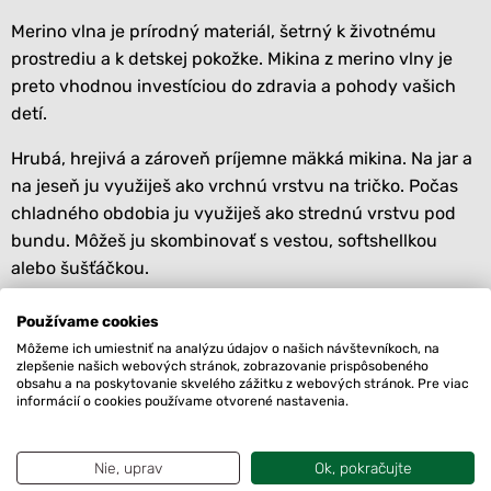
Merino vlna je prírodný materiál, šetrný k životnému
prostrediu a k detskej pokožke. Mikina z merino vlny je
preto vhodnou investíciou do zdravia a pohody vašich
detí.
Hrubá, hrejivá a zároveň príjemne mäkká mikina. Na jar a
na jeseň ju využiješ ako vrchnú vrstvu na tričko. Počas
chladného obdobia ju využiješ ako strednú vrstvu pod
bundu. Môžeš ju skombinovať s vestou, softshellkou
alebo šušťáčkou.
Mikiny sú dostupné v rôznych farbách, takže si môžete
Používame cookies
vybrať tú pravú pre vaše dieťa, či už máte chlapca alebo
Môžeme ich umiestniť na analýzu údajov o našich návštevníkoch, na
dievča. Praktická kapucňa ochráni krk a uši pred
zlepšenie našich webových stránok, zobrazovanie prispôsobeného
obsahu a na poskytovanie skvelého zážitku z webových stránok. Pre viac
chladom a vetrom.
informácií o cookies používame otvorené nastavenia.
Detské mikiny majú dvoj-veľkostné číslovanie. S
praktickými vreckami na všetky nájdené poklady.
Nie, uprav
Ok, pokračujte