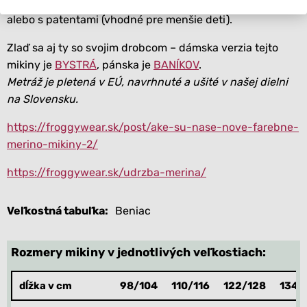
Rukávy šijeme klasicky – podhnuté (ocenia staršie deti)
alebo s patentami (vhodné pre menšie deti).
Zlaď sa aj ty so svojim drobcom – dámska verzia tejto
mikiny je
BYSTRÁ
, pánska je
BANÍKOV
.
Metráž je pletená v EÚ, navrhnuté a ušité v našej dielni
na Slovensku.
https://froggywear.sk/post/ake-su-nase-nove-farebne-
merino-mikiny-2/
https://froggywear.sk/udrzba-merina/
Veľkostná tabuľka
Beniac
Rozmery mikiny v jednotlivých veľkostiach:
dĺžka v cm
98/104
110/116
122/128
134/