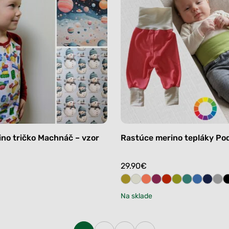
no tričko Machnáč – vzor
Rastúce merino tepláky Po
29.90
€
Na sklade