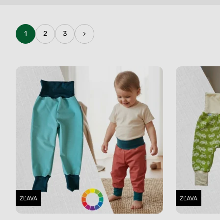
1
2
3
ZĽAVA
ZĽAVA