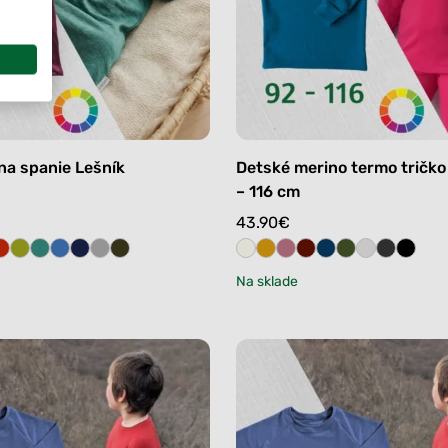
na spanie Lešník
Detské merino termo tričk
– 116 cm
43.90
€
Na sklade