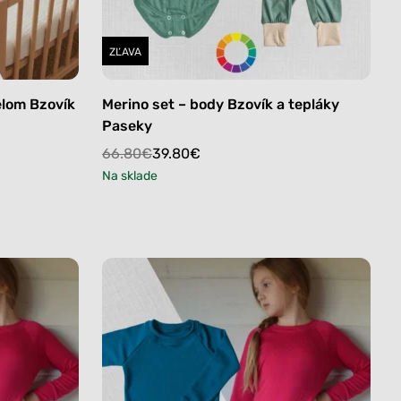
ZĽAVA
elom Bzovík
Merino set – body Bzovík a tepláky
Paseky
Original
Current
66.80
€
39.80
€
price
price
Na sklade
was:
is:
66.80€.
39.80€.