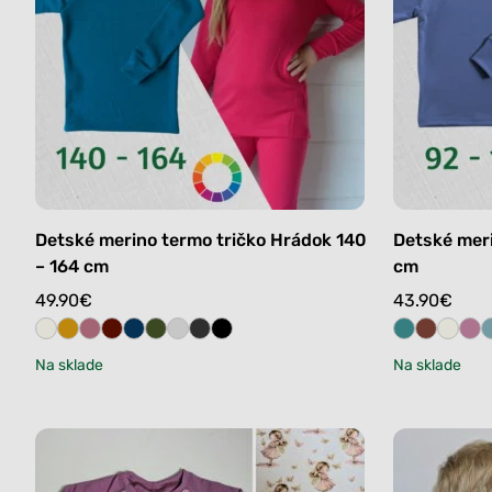
Detské merino termo tričko Hrádok 140
Detské meri
– 164 cm
cm
49.90
€
43.90
€
Na sklade
Na sklade