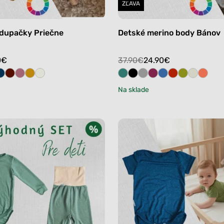
ZĽAVA
odupačky Priečne
Detské merino body Bánov
Original
Current
0
€
37.90
€
24.90
€
price
price
was:
is:
Na sklade
37.90€.
24.90€.