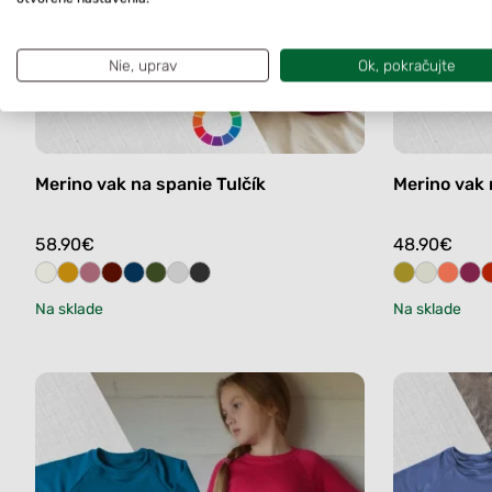
Nie, uprav
Ok, pokračujte
Merino vak na spanie Tulčík
Merino vak 
58.90
€
48.90
€
Na sklade
Na sklade