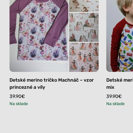
Detské merino tričko Machnáč – vzor
Detské meri
princezné a víly
mix
39.90
€
39.90
€
Na sklade
Na sklade