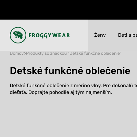
Ženy
Deti a b
Domov
>
Produkty so značkou “Detské funkčné oblečenie”
Novinky
Novinky
Detské funkčné oblečenie
VÝPREDAJ až 50%
VÝPREDAJ až 50%
Všetko
Všetko
Detské funkčné oblečenie z merino vlny. Pre dokonalú 
dieťaťa. Doprajte pohodlie aj tým najmenším.