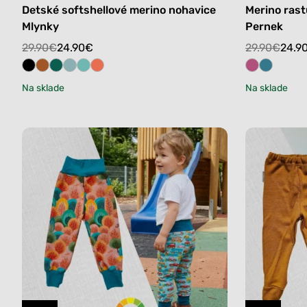
Detské softshellové merino nohavice
Merino ras
Mlynky
Pernek
Original
Current
Original
Current
29.90
€
24.90
€
29.90
€
24.9
price
price
price
price
was:
is:
was:
is:
Na sklade
Na sklade
29.90€.
24.90€.
29.90€.
24.90€.