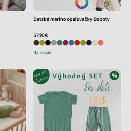
Detské merino opaľovačky Boboty
37.90
€
Na sklade