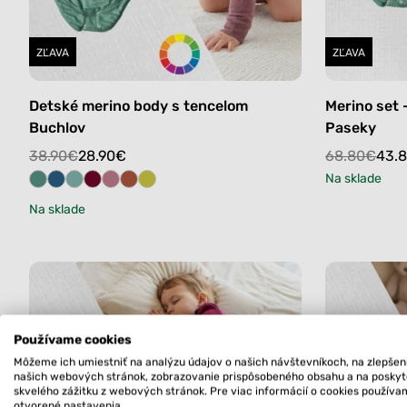
ZĽAVA
ZĽAVA
Detské merino body s tencelom
Merino set 
Buchlov
Paseky
Original
Current
Original
Current
38.90
€
28.90
€
68.80
€
43.
price
price
price
price
Na sklade
was:
is:
was:
is:
Na sklade
38.90€.
28.90€.
68.80€.
43.80€.
Používame cookies
Môžeme ich umiestniť na analýzu údajov o našich návštevníkoch, na zlepšen
našich webových stránok, zobrazovanie prispôsobeného obsahu a na posky
skvelého zážitku z webových stránok. Pre viac informácií o cookies použív
otvorené nastavenia.