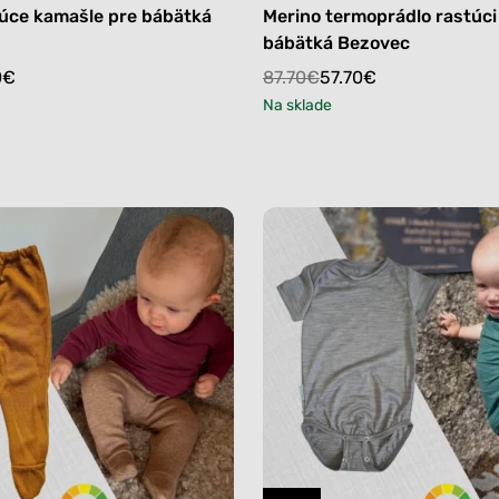
túce kamašle pre bábätká
Merino termoprádlo rastúci
bábätká Bezovec
Original
Current
0
€
87.70
€
57.70
€
price
price
Na sklade
was:
is:
87.70€.
57.70€.