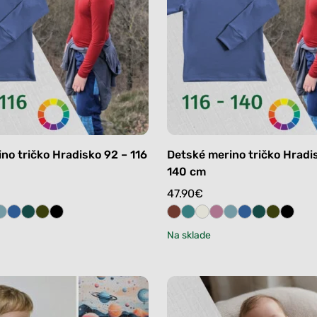
no tričko Hradisko 92 – 116
Detské merino tričko Hradis
140 cm
47.90
€
Na sklade