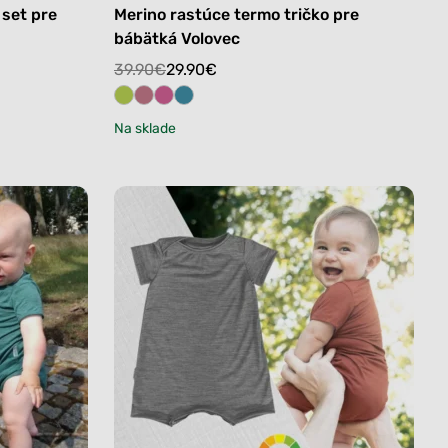
 set pre
Merino rastúce termo tričko pre
bábätká Volovec
Original
Current
39.90
€
29.90
€
price
price
was:
is:
Na sklade
39.90€.
29.90€.