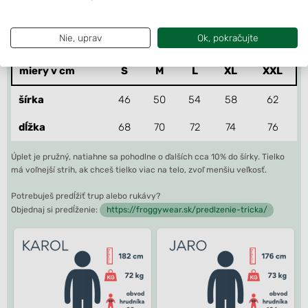
Rozmery tielka v jednotlivých veľkostiach:
Nie, uprav
Ok, pokračujte
miery v cm
S
M
L
XL
XXL
šírka
46
50
54
58
62
dĺžka
68
70
72
74
76
Úplet je pružný, natiahne sa pohodlne o ďalších cca 10% do šírky. Tielko
má voľnejší strih, ak chceš tielko viac na telo, zvoľ menšiu veľkosť.
Potrebuješ predĺžiť trup alebo rukávy?
Objednaj si predĺženie:
https://froggywear.sk/predlzenie-tricka/