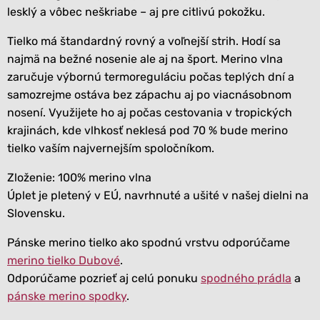
lesklý a vôbec neškriabe – aj pre citlivú pokožku.
Tielko má štandardný rovný a voľnejší strih. Hodí sa
najmä na bežné nosenie ale aj na šport. Merino vlna
zaručuje výbornú termoreguláciu počas teplých dní a
samozrejme ostáva bez zápachu aj po viacnásobnom
nosení. Využijete ho aj počas cestovania v tropických
krajinách, kde vlhkosť neklesá pod 70 % bude merino
tielko vaším najvernejším spoločníkom.
Zloženie: 100% merino vlna
Úplet je pletený v EÚ, navrhnuté a ušité v našej dielni na
Slovensku.
Pánske merino tielko ako spodnú vrstvu odporúčame
merino tielko Dubové
.
Odporúčame pozrieť aj celú ponuku
spodného prádla
a
pánske merino spodky
.