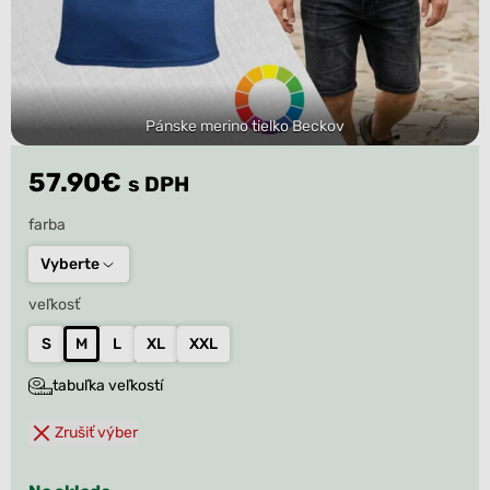
Pánske merino tielko Beckov
57.90
€
s DPH
farba
Vyberte
veľkosť
S
M
L
XL
XXL
tabuľka veľkostí
Zrušiť výber