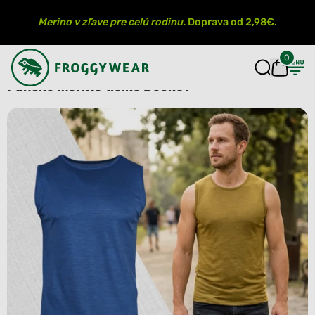
Merino v zľave pre celú rodinu.
Doprava od 2,98€.
0
Pánske merino tielko Beckov